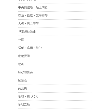
中央防波堤 領土問題
交通・鉄道・臨海部等
人権・男女平等
児童虐待防止
公園
労働・雇用・就労
動物愛護
動画
区政報告会
区議会
商店街
地域・街づくり
地域活動