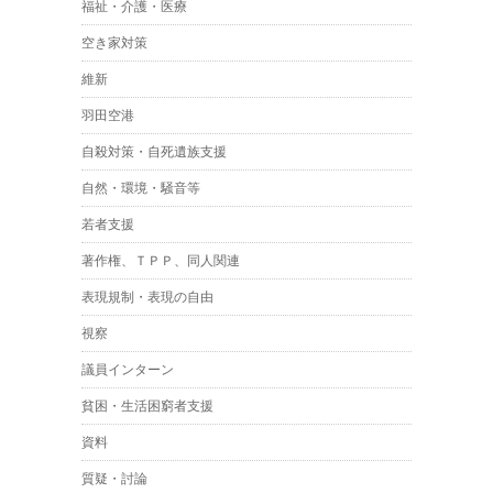
福祉・介護・医療
空き家対策
維新
羽田空港
自殺対策・自死遺族支援
自然・環境・騒音等
若者支援
著作権、ＴＰＰ、同人関連
表現規制・表現の自由
視察
議員インターン
貧困・生活困窮者支援
資料
質疑・討論