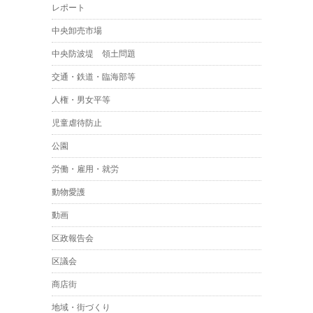
レポート
中央卸売市場
中央防波堤 領土問題
交通・鉄道・臨海部等
人権・男女平等
児童虐待防止
公園
労働・雇用・就労
動物愛護
動画
区政報告会
区議会
商店街
地域・街づくり