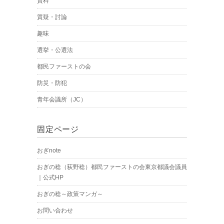
資料
質疑・討論
趣味
選挙・公選法
都民ファーストの会
防災・防犯
青年会議所（JC）
固定ページ
おぎnote
おぎの稔（荻野稔）都民ファーストの会東京都議会議員
｜公式HP
おぎの稔～政策マンガ～
お問い合わせ