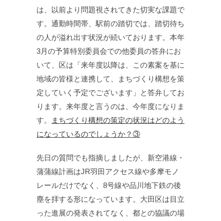
は、以前より問題視されてきた切実な課題で
す。通勤時間帯、駅前の踏切では、踏切待ち
の人が溢れ出す状況が続いております。本年
3月の予算特別委員会での他委員の答弁にお
いて、区は「来年度以降は、この素案を基に
地域の皆様と連携して、まちづくり構想を策
定していく予定でございます」と答弁してお
ります。来年度と言うのは、今年度になりま
す。
まちづくり構想の策定の状況はどのよう
になっているのでしょうか？③
先日の質問でも指摘しましたが、新空港線・
蒲蒲線計画はJR羽田アクセス線や多摩モノ
レールだけでなく、8号線や品川地下鉄の後
塵を拝する形になっています。大田区は目立
った進展の発表されてなく、都との協議の場