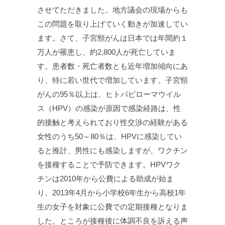
させてただきました。地方議会の現場からも
この問題を取り上げていく動きが加速してい
ます。さて、子宮頸がんは日本では年間約１
万人が罹患し、約2,800人が死亡していま
す。患者数・死亡者数とも近年増加傾向にあ
り、特に若い世代で増加しています。子宮頸
がんの95％以上は、ヒトパピローマウイル
ス（HPV）の感染が原因で感染経路は、性
的接触と考えられており性交渉の経験がある
女性のうち50～80％は、HPVに感染してい
ると推計、男性にも感染しますが、ワクチン
を接種することで予防できます。HPVワク
チンは2010年から公費による助成が始ま
り、2013年4月から小学校6年生から高校1年
生の女子を対象に公費での定期接種となりま
した。ところが接種後に体調不良を訴える声