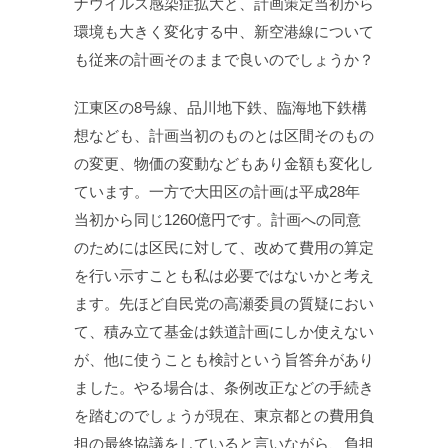
ナウイルス感染症拡大と、計画策定当初から
環境も大きく変化する中、新空港線について
も従来の計画そのままで良いのでしょうか？
江東区の8号線、品川地下鉄、臨海地下鉄構
想なども、計画当初のものとは区間そのもの
の変更、物価の変動などもあり金額も変化し
ています。一方で大田区の計画は平成28年
当初から同じ1260億円です。計画への同意
のためには区民に対して、改めて費用の算定
を行い示すことも私は必要ではないかと考え
ます。先ほど自民党の高瀬委員の質疑におい
て、積み立て基金は鉄道計画にしか使えない
が、他に使うことも検討という旨答弁があり
ました。やる場合は、条例改正などの手続き
を踏むのでしょうが現在、東京都との費用負
担の最終協議をしていると言いながら、負担