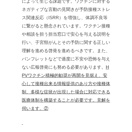
によって生じる課題です。ワクチンに対する
ネガティブな言動の見聞きが予防接種ストレ
ス関連反応（ISRR）を増強し、体調不良等
に繋がると懸念されています。ワクチン接種
や相談を担う担当窓口で安心を与える説明を
行い、子宮頸がんとその予防に関する正しい
理解を進める啓発を進めるべきです。また、
パンフレットなどで過度に不安や恐怖を与え
ない広報啓発にも努める必要があります。
H
PVワクチン積極的勧奨が再開を見据え、安
心して接種出来る情報提供のあり方や接種体
制、多様な症状が出現した場合に対応できる
医療体制を構築することが必要です。見解を
伺います。②