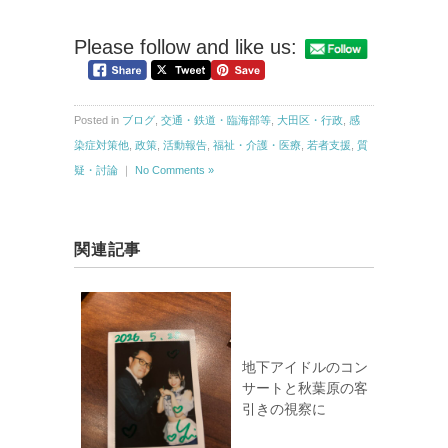
Please follow and like us:
Posted in
ブログ
,
交通・鉄道・臨海部等
,
大田区・行政
,
感
染症対策他
,
政策
,
活動報告
,
福祉・介護・医療
,
若者支援
,
質
疑・討論
｜
No Comments »
関連記事
地下アイドルのコン
サートと秋葉原の客
引きの視察に