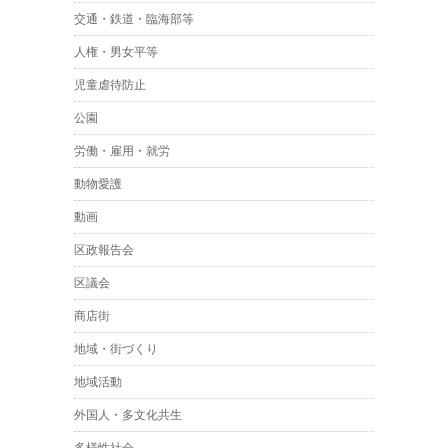
交通・鉄道・臨海部等
人権・男女平等
児童虐待防止
公園
労働・雇用・就労
動物愛護
動画
区政報告会
区議会
商店街
地域・街づくり
地域活動
外国人・多文化共生
多様性社会