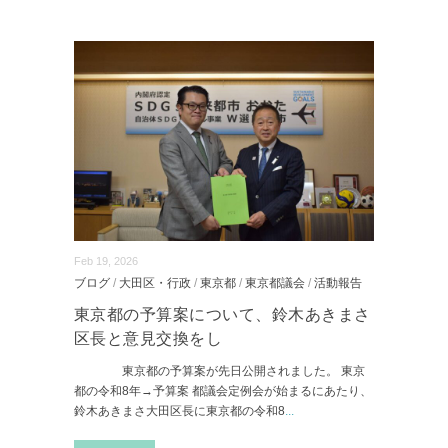
Feb 19, 2026
ブログ
/
大田区・行政
/
東京都
/
東京都議会
/
活動報告
東京都の予算案について、鈴木あきまさ
区長と意見交換をし
東京都の予算案が先日公開されました。 東京
都の令和8年→予算案 都議会定例会が始まるにあたり、
鈴木あきまさ大田区長に東京都の令和8
...