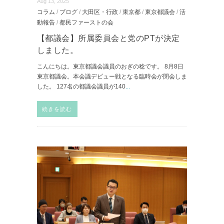
Aug 13, 2025
コラム
/
ブログ
/
大田区・行政
/
東京都
/
東京都議会
/
活
動報告
/
都民ファーストの会
【都議会】所属委員会と党のPTが決定
しました。
こんにちは。東京都議会議員のおぎの稔です。 8月8日
東京都議会。本会議デビュー戦となる臨時会が閉会しま
した。 127名の都議会議員が140
...
続きを読む