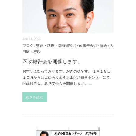
Jan 11, 2025
ブログ
/
交通・鉄道・臨海部等
/
区政報告会
/
区議会
/
大
田区・行政
区政報告会を開催します。
お世話になっております。おぎの稔です。 １月１８日
１０時から蒲田にあります大田区消費者センターにて、
区政報告会。意見交換会を開催します。
...
続きを読む