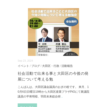
Sep 23, 2024
イベント
/
ブログ
/
大田区・行政
/
活動報告
社会活動で出来る事と大田区の今後の発
展について考える勉
こんばんは。大田区議会議員のおぎの稔です。 来月、1
0月6日日曜日19時から大田区産業プラザPiOにて衆議院
議員の平将明様、羽田未来総合研
...