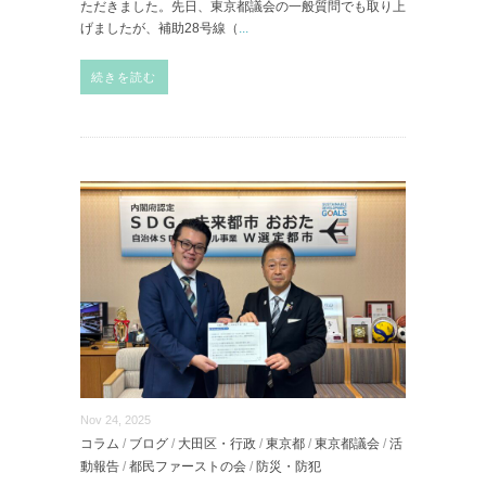
ただきました。先日、東京都議会の一般質問でも取り上
げましたが、補助28号線（
...
続きを読む
Nov 24, 2025
コラム
/
ブログ
/
大田区・行政
/
東京都
/
東京都議会
/
活
動報告
/
都民ファーストの会
/
防災・防犯