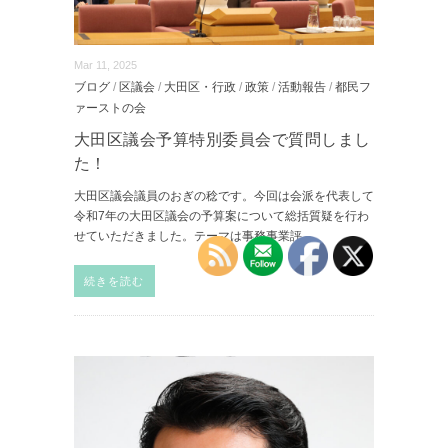
Mar 11, 2025
ブログ
/
区議会
/
大田区・行政
/
政策
/
活動報告
/
都民フ
ァーストの会
大田区議会予算特別委員会で質問しまし
た！
大田区議会議員のおぎの稔です。今回は会派を代表して
令和7年の大田区議会の予算案について総括質疑を行わ
せていただきました。テーマは事務事業評
...
続きを読む