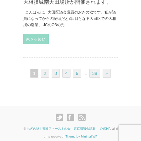
大相撲城南大田場所が開催されます。
こんばんは。大田区議会議員のおぎの稔です。私が議
員になってからの記憶だと3回目となる大田区での大相
撲の巡業。 JCのOBの先
...
続きを読む
1
2
3
4
5
…
38
»
©
おぎの稔 | 都民ファーストの会 東京都議会議員 公式HP
. all ri
ghts reserved.
Theme by Minimal WP