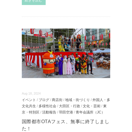
続きを読む
Aug 18, 2024
イベント
/
ブログ
/
商店街
/
地域・街づくり
/
外国人・多
文化共生
/
多様性社会
/
大田区・行政
/
文化・芸術
/
東
京・特別区
/
活動報告
/
羽田空港
/
青年会議所（JC）
国際都市OTAフェス、無事に終了しまし
た！