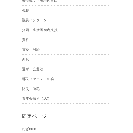
表現規制・表現の自由
視察
議員インターン
貧困・生活困窮者支援
資料
質疑・討論
趣味
選挙・公選法
都民ファーストの会
防災・防犯
青年会議所（JC）
固定ページ
おぎnote