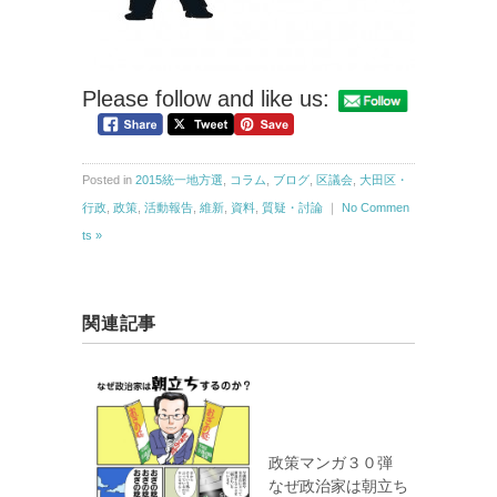
Please follow and like us:
Posted in
2015統一地方選
,
コラム
,
ブログ
,
区議会
,
大田区・
行政
,
政策
,
活動報告
,
維新
,
資料
,
質疑・討論
｜
No Commen
ts »
関連記事
政策マンガ３０弾
なぜ政治家は朝立ち