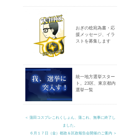
おぎの稔宛為書・応
援メッセージ、イラ
ストを募集します
統一地方選挙スター
ト。23区、東京都内
選挙一覧
＜ 蒲田コスプレこれくしょん、蒲これ、無事に終了し
ました。
６月１７日（金）都政＆区政報告会開催のご案内 ＞