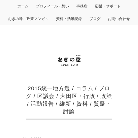
ホーム
プロフィール・想い
事務所
応援・サポート
おぎの稔～政策マンガ～
資料・活動記録
ブログ
お問い合わせ
2015統一地方選
/
コラム
/
ブロ
グ
/
区議会
/
大田区・行政
/
政策
/
活動報告
/
維新
/
資料
/
質疑・
討論