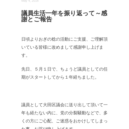
May 4, 2016
議員生活一年を振り返って～感
謝とご報告
日頃よりおぎの稔の活動にご支援、ご理解頂
いている皆様に改めまして感謝申し上げま
す。
先日、５月１日で、ちょうど議員としての任
期がスタートしてから１年経ちました。
議員として大田区議会に送り出して頂いて一
年も経たない内に、党の分裂騒動などで、多
くの方にご心配、ご迷惑をおかけしてしまっ
た事、お詫び申し上げます。