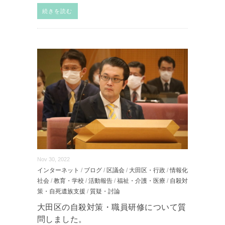
続きを読む
Nov 30, 2022
インターネット
/
ブログ
/
区議会
/
大田区・行政
/
情報化
社会
/
教育・学校
/
活動報告
/
福祉・介護・医療
/
自殺対
策・自死遺族支援
/
質疑・討論
大田区の自殺対策・職員研修について質
問しました。