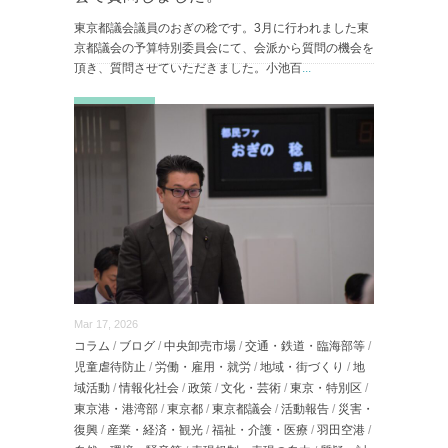
東京都議会議員のおぎの稔です。3月に行われました東
京都議会の予算特別委員会にて、会派から質問の機会を
頂き、質問させていただきました。小池百
...
続きを読む
Mar 17, 2026
コラム
/
ブログ
/
中央卸売市場
/
交通・鉄道・臨海部等
/
児童虐待防止
/
労働・雇用・就労
/
地域・街づくり
/
地
域活動
/
情報化社会
/
政策
/
文化・芸術
/
東京・特別区
/
東京港・港湾部
/
東京都
/
東京都議会
/
活動報告
/
災害・
復興
/
産業・経済・観光
/
福祉・介護・医療
/
羽田空港
/