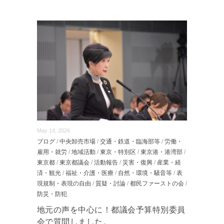
May 14, 2026
ブログ
/
中央卸売市場
/
交通・鉄道・臨海部等
/
労働・
雇用・就労
/
地域活動
/
東京・特別区
/
東京港・港湾部
/
東京都
/
東京都議会
/
活動報告
/
災害・復興
/
産業・経
済・観光
/
福祉・介護・医療
/
自然・環境・騒音等
/
表
現規制・表現の自由
/
質疑・討論
/
都民ファーストの会
/
防災・防犯
地元の声を中心に！都議会予算特別委員
会で質問しました。