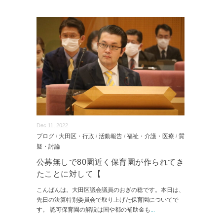
Dec 11, 2022
ブログ
/
大田区・行政
/
活動報告
/
福祉・介護・医療
/
質
疑・討論
公募無しで80園近く保育園が作られてき
たことに対して【
こんばんは。大田区議会議員のおぎの稔です。本日は、
先日の決算特別委員会で取り上げた保育園についてで
す。 認可保育園の解説は国や都の補助金も
...