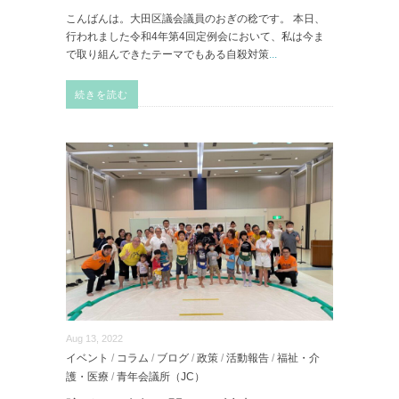
こんばんは。大田区議会議員のおぎの稔です。 本日、
行われました令和4年第4回定例会において、私は今ま
で取り組んできたテーマでもある自殺対策
...
続きを読む
Aug 13, 2022
イベント
/
コラム
/
ブログ
/
政策
/
活動報告
/
福祉・介
護・医療
/
青年会議所（JC）