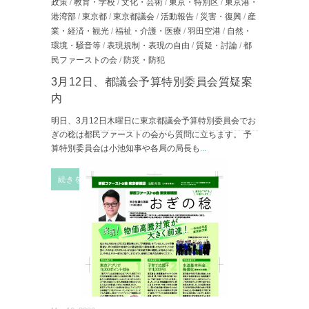
政策
/
教育・学校
/
文化・芸術
/
東京・特別区
/
東京港・
港湾部
/
東京都
/
東京都議会
/
活動報告
/
災害・復興
/
産
業・経済・観光
/
福祉・介護・医療
/
羽田空港
/
自然・
環境・騒音等
/
表現規制・表現の自由
/
質疑・討論
/
都
民ファーストの会
/
防災・防犯
3月12日、都議会予算特別委員会質疑案
内
明日、3月12日木曜日に東京都議会予算特別委員会でお
ぎの稔は都民ファーストの会から質問に立ちます。 予
算特別委員会は小池知事や各局の局長も
...
続きを読む