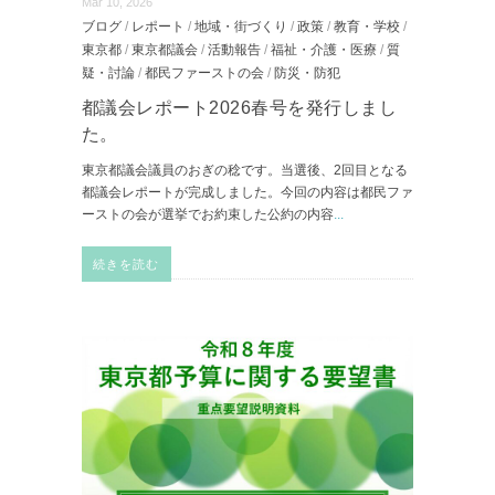
Mar 10, 2026
ブログ
/
レポート
/
地域・街づくり
/
政策
/
教育・学校
/
東京都
/
東京都議会
/
活動報告
/
福祉・介護・医療
/
質
疑・討論
/
都民ファーストの会
/
防災・防犯
都議会レポート2026春号を発行しまし
た。
東京都議会議員のおぎの稔です。当選後、2回目となる
都議会レポートが完成しました。今回の内容は都民ファ
ーストの会が選挙でお約束した公約の内容
...
続きを読む