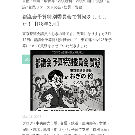
自然・環境・騒音等
/
表現規制・表現の自由
/
質疑・討
論
/
都民ファーストの会
/
防災・防犯
都議会予算特別委員会で質疑をしまし
た！【R8年3月】
東京都議会議員のおぎの稔です。先週になりますが3月
12日に都議会予算特別委員会にて、東京都の令和8年予
算について質疑をさせていただきました
...
続きを読む
Mar 11, 2026
ブログ
/
中央卸売市場
/
交通・鉄道・臨海部等
/
労働・
雇用・就労
/
地域・街づくり
/
子育て支援・待機児童
/