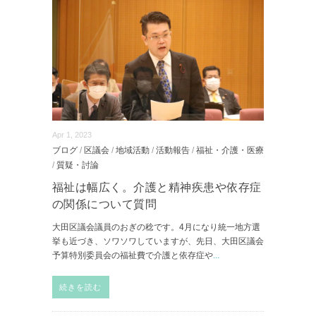
Apr 1, 2023
ブログ
/
区議会
/
地域活動
/
活動報告
/
福祉・介護・医療
/
質疑・討論
福祉は幅広く。介護と精神疾患や依存症
の関係について質問
大田区議会議員のおぎの稔です。4月になり統一地方選
挙も近づき、ソワソワしていますが、先日、大田区議会
予算特別委員会の福祉費で介護と依存症や
...
続きを読む