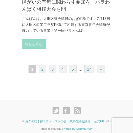
障がいの有無に関わらず参加を。パラわ
んぱく相撲大会を開
こんばんは。大田区議会議員のおぎの稔です。7月18日
に大田区産業プラザPiOにて所属する東京青年会議所が
協力している事業「第一回パラわんぱ
...
続きを読む
1
2
3
4
5
…
14
»
©
おぎの稔 | 都民ファーストの会 東京都議会議員 公式HP
. all ri
ghts reserved.
Theme by Minimal WP