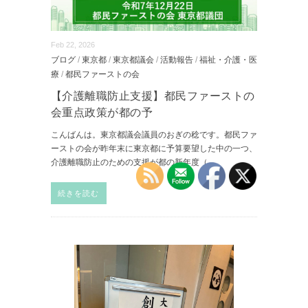
Feb 22, 2026
ブログ
/
東京都
/
東京都議会
/
活動報告
/
福祉・介護・医
療
/
都民ファーストの会
【介護離職防止支援】都民ファーストの
会重点政策が都の予
こんばんは。東京都議会議員のおぎの稔です。都民ファ
ーストの会が昨年末に東京都に予算要望した中の一つ、
介護離職防止のための支援が都の新年度（
...
続きを読む