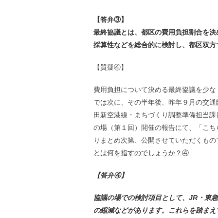
【答弁③】
最終協議とは、都区の費用負担割合を決
採算性などを総合的に検討し、都区双方
【質疑④】
費用負担について決める最終協議を少な
では次に、その半年後、昨年９月の交通
田新空港線・まちづくり調整準備担当課
の場（第１回）開催の報告にて、「こち
りまとめ次第、公開させていただくもの
とは何を指すのでしょうか？④
【答弁④】
協議の場での検討項目として、JR・東
の縮減などがあります。これらを踏まえ