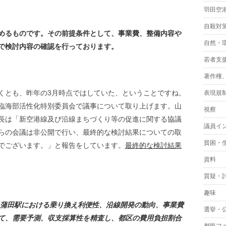
羽田空
自殺対
めるものです。その前提条件として、事業費、整備内容や
自然・
で検討内容の確認を行っております。
若者支
著作権
くとも、昨年の3月時点ではしていた、ということですね。
表現規
臨海部活性化特別委員会で議事について取り上げます。山
視察
長は「新空港線及び沿線まちづくり等の促進に関する協議
議員イ
らの会議は非公開で行い、最終的な検討結果についての取
貧困・
でございます。」と報告をしています。
最終的な検討結果
資料
質疑・
趣味
急蒲田駅における乗り換え利便性、沿線開発の動向、事業費
選挙・
て、需要予測、収支採算性を精査し、都区の費用負担割合
都民フ