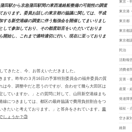
東京・
急蒲田駅から京急蒲田駅間の東西連絡船整備の可能性の調査
東京港
ております。委員お話しの東京都の協議に関しては、平成
加する新空港線の調査に伴う勉強会を開催してまいりまし
東京都
として参加しており、その都度助言をいただいておりま
東京都
ら開始し、これまで適時適切に行い、現在に至っておりま
東京都
民泊
活動報
消費者
始してきたと、今、お答えいただきました。
きます。昨年の３月16日の予算特別委員会の福井委員の質
災害・
れは今、調整中だと思うのですが、合わせて幾ら大田区は
産業・
定していますか。」との質問に対して、山田新空港線まち
発達障
港線につきましては、都区の最終協議で費用負担割合をつ
福祉・
いきたいと考えております。」と答弁をされています。
最
でしょうか？③
空き家
維新