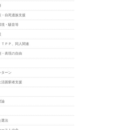
港
策・自死遺族支援
環境・騒音等
援
、ＴＰＰ、同人関連
制・表現の自由
ンターン
生活困窮者支援
討論
公選法
ァーストの会