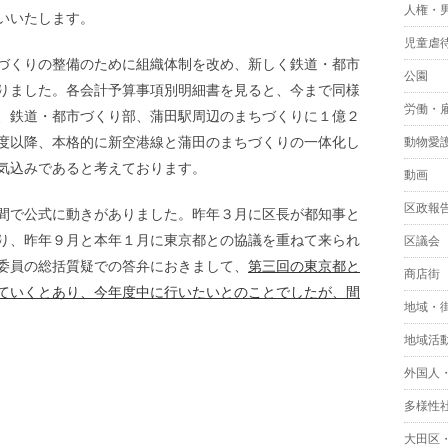
人権・
いいたします。
児童虐
づくりの整備のために組織体制を改め、新しく鉄道・都市
公園
りました。各会計予算事項別明細書を見ると、今まで同様
労働・
、鉄道・都市づくり部、蒲田駅周辺のまちづくりに１億２
度以降、本格的に新空港線と蒲田のまちづくりの一体化し
動物愛
気込みであると考えております。
動画
区政報
間で公式に動きがありました。昨年３月に区長が都知事と
り、昨年９月と本年１月に東京都との協議を重ねて来られ
区議会
委員の総括質疑での答弁におきまして、
第三回の東京都と
商店街
ていくとあり、今年度中に行いたいとのことでしたが、間
地域・
地域活
外国人
多様性
大田区