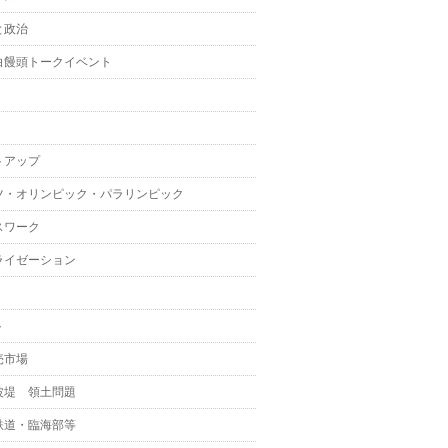
と政治
白饅頭トークイベント
トアップ
ツ・オリンピック・パラリンピック
スワーク
ライゼーション
ト
売市場
波堤 領土問題
鉄道・臨海部等