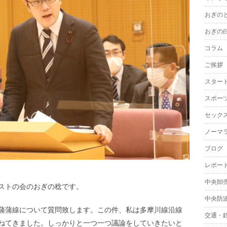
おぎの
おぎの
コラム
ご挨拶
スター
スポー
セック
ノーマ
ブログ
レポー
中央卸
ストの会のおぎの稔です。
中央防
蒲蒲線について質問致します。この件、私は多摩川線沿線
交通・
ねてきました。しっかりと一つ一つ議論をしていきたいと