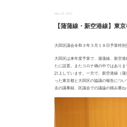
Mar 19, 2021
【蒲蒲線・新空港線】東京
大田区議会令和３年３月１８日予算特別
大田区は来年度予算で、蒲蒲線、新空港
たに設置。またコロナ禍の中ではありま
計上しています。一方で、新空港線（蒲
った東京都と大田区の協議の報告につい
去の議事録、区議会での議論の積み重ね