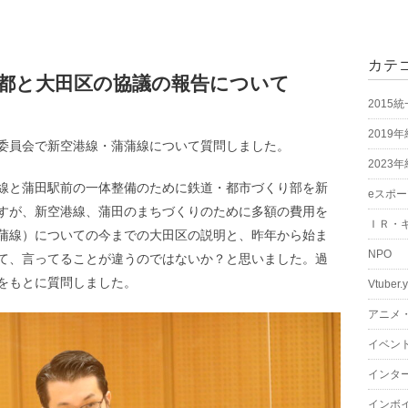
カテ
都と大田区の協議の報告について
2015
2019
委員会で新空港線・蒲蒲線について質問しました。
2023
線と蒲田駅前の一体整備のために鉄道・都市づくり部を新
eスポ
すが、新空港線、蒲田のまちづくりのために多額の費用を
ＩＲ・
蒲線）についての今までの大田区の説明と、昨年から始ま
NPO
て、言ってることが違うのではないか？と思いました。過
をもとに質問しました。
Vtuber.
アニメ
イベン
インタ
インボ