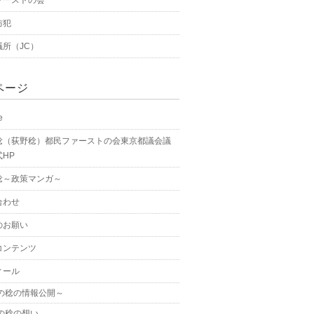
防犯
議所（JC）
ページ
e
稔（荻野稔）都民ファーストの会東京都議会議
HP
稔～政策マンガ～
合わせ
のお願い
コンテンツ
ィール
の稔の情報公開～
の稔の想い