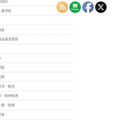
特別区
・港湾部
議会
議会議員選挙
告
問題
復興
経済・観光
害・精神疾患
介護・医療
対策