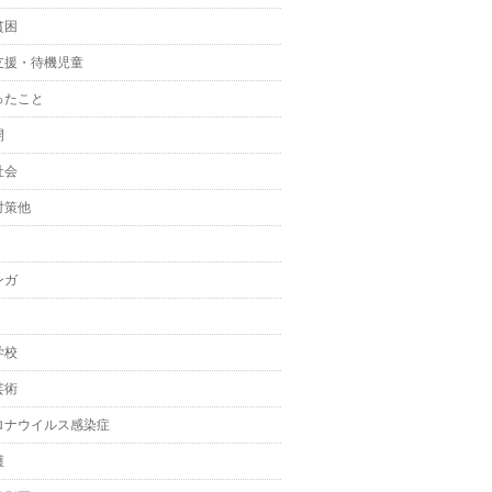
貧困
支援・待機児童
ったこと
開
社会
対策他
ンガ
学校
芸術
ロナウイルス感染症
護