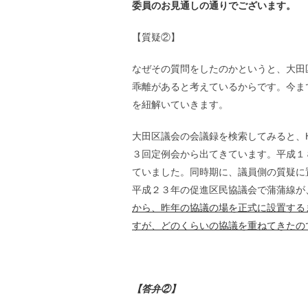
委員のお見通しの通りでございます。
【質疑②】
なぜその質問をしたのかというと、大田
乖離があると考えているからです。今ま
を紐解いていきます。
大田区議会の会議録を検索してみると、
３回定例会から出てきています。平成１
ていました。同時期に、議員側の質疑に
平成２３年の促進区民協議会で蒲蒲線が
から、昨年の協議の場を正式に設置する
すが、どのくらいの協議を重ねてきたの
【答弁②】