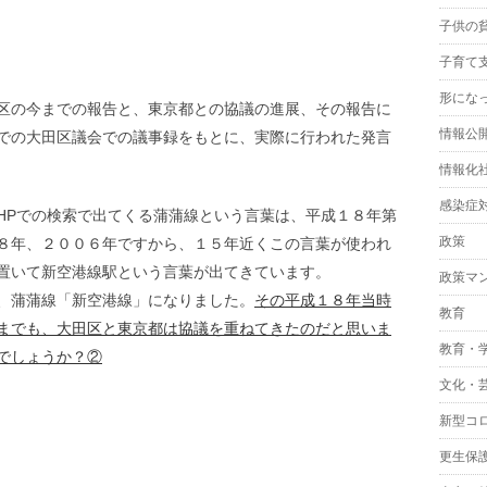
子供の
子育て
形にな
区の今までの報告と、東京都との協議の進展、その報告に
情報公
での大田区議会での議事録をもとに、実際に行われた発言
情報化
感染症
HPでの検索で出てくる蒲蒲線という言葉は、平成１８年第
政策
８年、２００６年ですから、１５年近くこの言葉が使われ
置いて新空港線駅という言葉が出てきています。
政策マ
、蒲蒲線「新空港線」になりました。
その平成１８年当時
教育
までも、大田区と東京都は協議を重ねてきたのだと思いま
教育・
でしょうか？②
文化・
新型コ
更生保