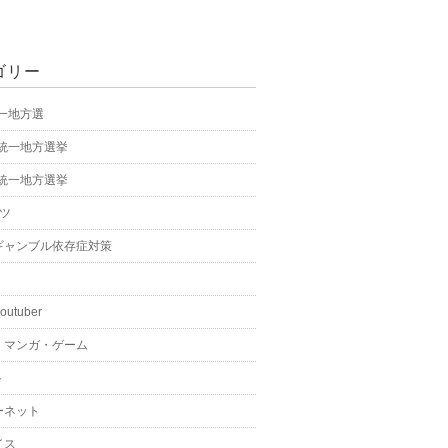
ゴリー
統一地方選
年統一地方選挙
年統一地方選挙
ーツ
ギャンブル依存症対策
youtuber
・マンガ・ゲーム
ト
ーネット
イス