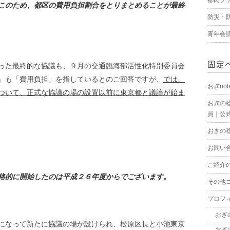
このため、都区の費用負担割合をとりまとめることが最終
防災・
青年会
固定
った最終的な協議も、９月の交通臨海部活性化特別委員会
」も「費用負担」を指しているとのご回答ですが、
では、
おぎnot
ついて、正式な協議の場の設置以前に東京都と議論が始ま
おぎの
員｜公式
おぎの
お問い
ご紹介
格的に開始したのは平成２６年度からでございます。
その他
プロフ
おぎ
になって新たに協議の場が設けられ、松原区長と小池東京
おぎ