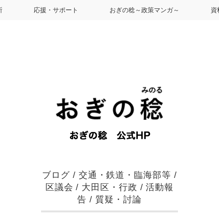
所
応援・サポート
おぎの稔～政策マンガ～
資
ブログ
/
交通・鉄道・臨海部等
/
区議会
/
大田区・行政
/
活動報
告
/
質疑・討論