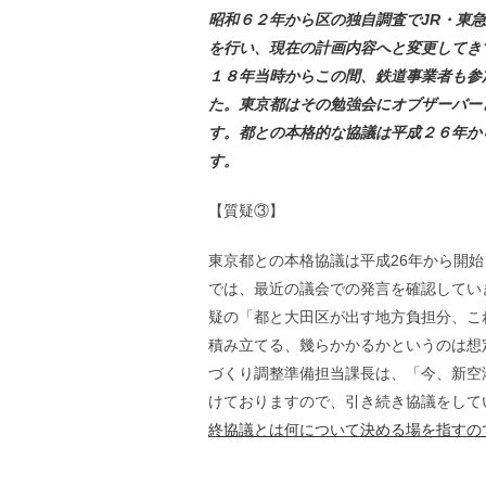
昭和６２年から区の独自調査でJR・東
を行い、現在の計画内容へと変更してき
１８年当時からこの間、鉄道事業者も参
た。東京都はその勉強会にオブザーバー
す。都との本格的な協議は平成２６年か
す。
【質疑③】
東京都との本格協議は平成26年から開
では、最近の議会での発言を確認してい
疑の「都と大田区が出す地方負担分、こ
積み立てる、幾らかかるかというのは想
づくり調整準備担当課長は、「今、新空
けておりますので、引き続き協議をして
終協議とは何について決める場を指すの