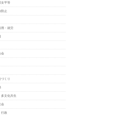
男女平等
待防止
雇用・就労
護
告会
街づくり
動
・多文化共生
社会
・行政