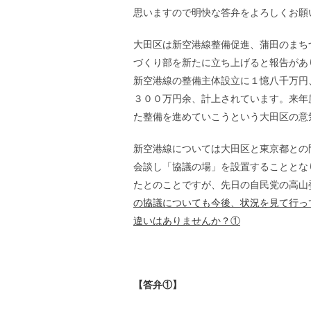
思いますので明快な答弁をよろしくお願
大田区は新空港線整備促進、蒲田のまち
づくり部を新たに立ち上げると報告があ
新空港線の整備主体設立に１憶八千万円
３００万円余、計上されています。来年
た整備を進めていこうという大田区の意
新空港線については大田区と東京都との
会談し「協議の場」を設置することとな
たとのことですが、先日の自民党の高山
の協議についても今後、状況を見て行っ
違いはありませんか？①
【答弁①】