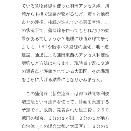
ている貨物路線を使った羽田アクセス線。川
崎からも橋で道路が繋がるなど、着々と他都
市との連携、接続が進んでいる羽田空港。こ
の状況下で、蒲蒲線を作ってもどれだけの効
果があるでしょうか？無理に鉄道路線で争う
よりも、LRTや循環バス路線の強化、地下道
建設。通過による蒲田東西のアクセス利便性
増強など方法はあります。現時点で既に交通
の通過点と評価されている大田区、その課題
をさらに広げる結果にもなりかねません。
この蒲蒲線（新空港線）は都市鉄道等利便
増進法という法律を使って、計画を実施する
予定です。以前、発表された総工費１２６０
億円の場合、３分の１が国、３分の１が地方
自治体（この場合は都と大田区）、３分の１