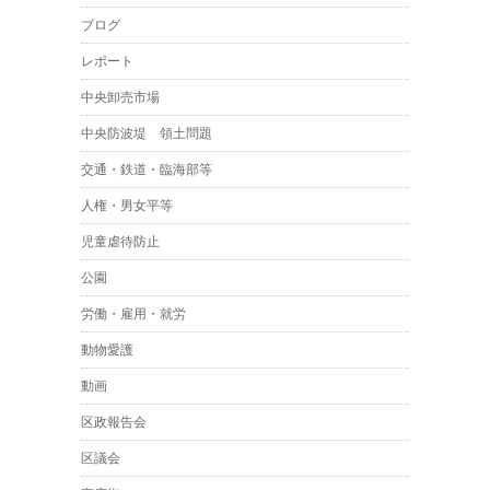
ブログ
レポート
中央卸売市場
中央防波堤 領土問題
交通・鉄道・臨海部等
人権・男女平等
児童虐待防止
公園
労働・雇用・就労
動物愛護
動画
区政報告会
区議会