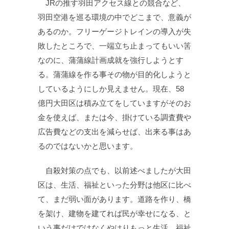
JRの推す羽田アクセス線との競合など、
羽田空港を巡る環境の中でどこまで、意義が
あるのか。フリーゲージトレインの導入が失
敗したところで、一端立ち止まってもいい筈
なのに、蒲蒲線計画成就を強行しようとす
る。蒲蒲線を作る事その物が目的化しようと
しているようにしか見えません。現在、58
億円大田区は積み立てをしていますがそのお
金を使えば、または今、掛けている調査費や
広告費などの支出を減らせば、出来る事はあ
るのではないかと思います。
自殺対策の点でも、以前述べましたが大田
区は、生活、福祉といった分野は他区に比べ
て、まだ弱い面があります。道路を作り、橋
を架け、建物を建てれば民が幸せになる、と
いう事だけではなくやはりもっと生活、福祉