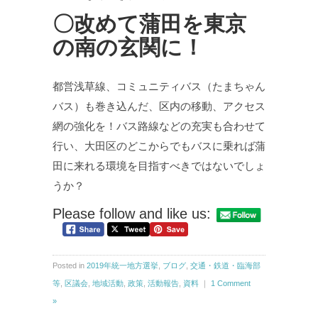
〇改めて蒲田を東京
の南の玄関に！
都営浅草線、コミュニティバス（たまちゃん
バス）も巻き込んだ、区内の移動、アクセス
網の強化を！バス路線などの充実も合わせて
行い、大田区のどこからでもバスに乗れば蒲
田に来れる環境を目指すべきではないでしょ
うか？
Please follow and like us:
Posted in
2019年統一地方選挙
,
ブログ
,
交通・鉄道・臨海部
等
,
区議会
,
地域活動
,
政策
,
活動報告
,
資料
｜
1 Comment
»