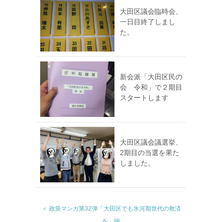
大田区議会臨時会、
一日目終了しまし
た。
新会派「大田区民の
会 令和」で２期目
スタートします
大田区議会議選挙、
2期目の当選を果た
しました。
＜ 政策マンガ第32弾「大田区でも氷河期世代の救済
を」編