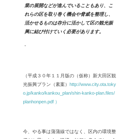
業の展開などが進んでいることもあり、こ
れらの区を取り巻く機会
や脅威を整理し、
活かせるものは存分に活かして区の観光振
興に結び付けていく必要があり
ます。
（平成３０年１１月版の（仮称）新大田区観
光振興プラン（素案）
http://www.city.ota.toky
o.jp/kanko/kankou_plan/shin-kanko-plan.files/
planhonpen.pdf ）
今、やる事は蒲蒲線ではなく、区内の環境整