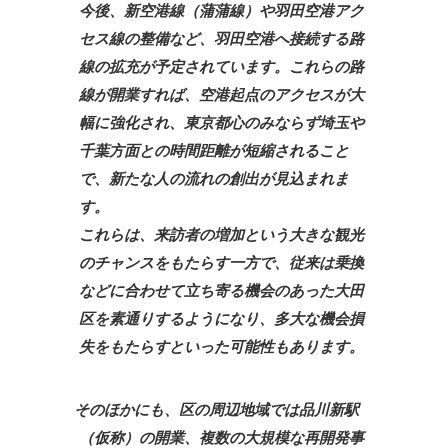
今後、新空港線（蒲蒲線）や羽田空港アク
セス線の整備など、羽田空港へ接続する路
線の
拡充が予定されています。これらの路
線が開業すれば、空港起点のアクセスが大
幅に強化さ
れ、東京都心のみならず埼玉や
千葉方面との時間距離が短縮されること
で、新たな人の流れ
の創出が見込まれま
す。
これらは、来訪者の増加という大きな観光
のチャンスをもたらす一方で、従来は乗換
など
に合わせて立ち寄る機会のあった大田
区を素通りするようになり、多大な機会損
失をもたら
すといった可能性もあります。
そのほかにも、区の周辺地域では品川新駅
（仮称）の開業、
複数の大規模な再開発事