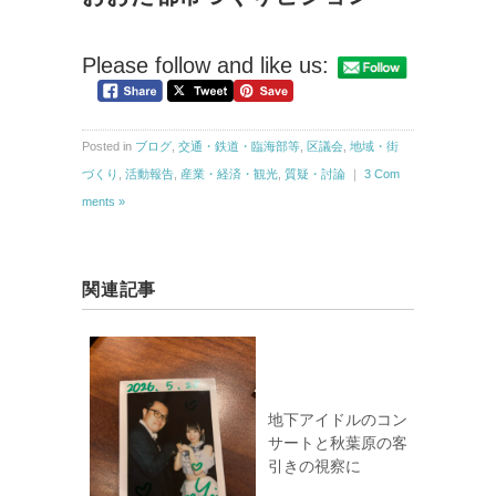
Please follow and like us:
Posted in
ブログ
,
交通・鉄道・臨海部等
,
区議会
,
地域・街
づくり
,
活動報告
,
産業・経済・観光
,
質疑・討論
｜
3 Com
ments »
関連記事
地下アイドルのコン
サートと秋葉原の客
引きの視察に