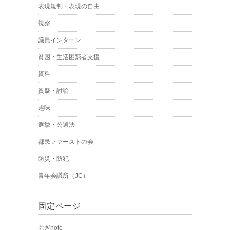
表現規制・表現の自由
視察
議員インターン
貧困・生活困窮者支援
資料
質疑・討論
趣味
選挙・公選法
都民ファーストの会
防災・防犯
青年会議所（JC）
固定ページ
おぎnote