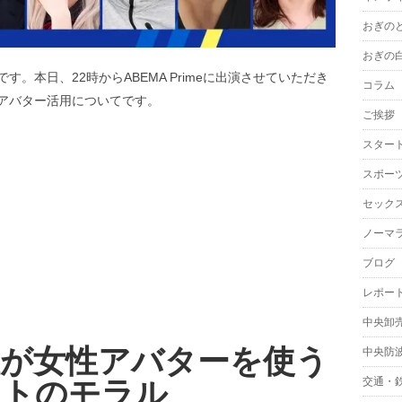
おぎの
おぎの
。本日、22時からABEMA Primeに出演させていただき
コラム
アバター活用についてです。
ご挨拶
スター
スポー
セック
ノーマ
ブログ
レポー
中央卸
性が女性アバターを使う
中央防
交通・
ットのモラル