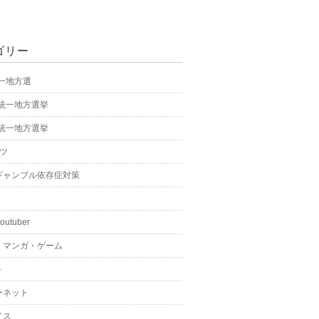
ゴリー
統一地方選
年統一地方選挙
年統一地方選挙
ーツ
ギャンブル依存症対策
youtuber
・マンガ・ゲーム
ト
ーネット
イス