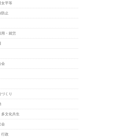
男女平等
待防止
雇用・就労
護
告会
街づくり
動
・多文化共生
社会
・行政