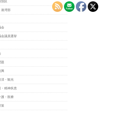
特別区
・港湾部
議会
議会議員選挙
告
問題
復興
経済・観光
害・精神疾患
介護・医療
対策