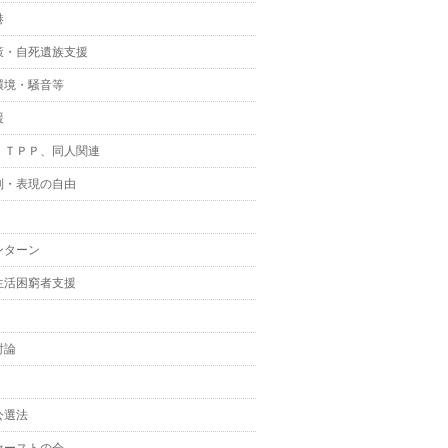
港
策・自死遺族支援
環境・騒音等
援
、ＴＰＰ、同人関連
制・表現の自由
ンターン
生活困窮者支援
討論
公選法
ァーストの会