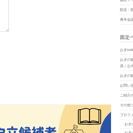
防災・
青年会
固定
おぎnot
おぎの
員｜公式
。
おぎの
お問い
ご紹介
その他
プロフ
おぎ
おぎ