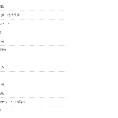
貧困
支援・待機児童
ったこと
開
社会
対策他
ンガ
学校
芸術
ロナウイルス感染症
護