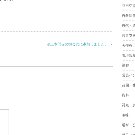
羽田空
自殺対
自然・
若者支
池上本門寺の御会式に参加しました。 ＞
著作権
表現規
視察
議員イ
貧困・
資料
質疑・
趣味
選挙・
都民フ