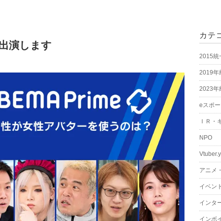
カテ
eに出演します
2015
2019
2023
eスポ
ＩＲ・
NPO
Vtuber.
アニメ
イベン
インタ
インボ