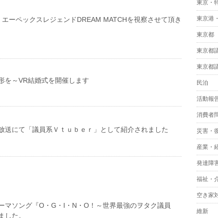
東京・
東京港
エーペックスレジェンドDREAM MATCHを視察させて頂き
東京都
東京都
東京都
形を～VR結婚式を開催します
民泊
活動報
消費者
放送にて「議員系Ｖｔｕｂｅｒ」として紹介されました
災害・
産業・
発達障
福祉・
空き家
ーマソング『O・G・I・N・O！～世界最強のヲタク議員
維新
ました。