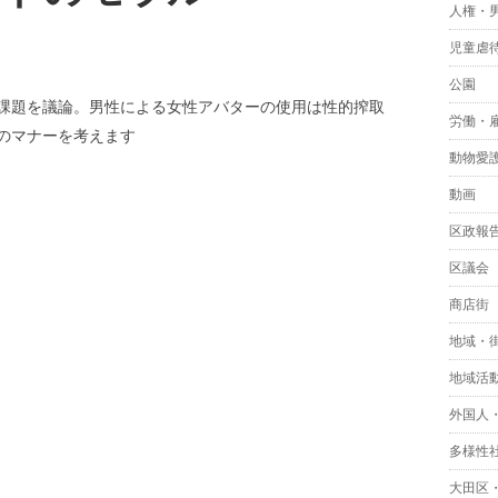
人権・
児童虐
公園
課題を議論。男性による女性アバターの使用は性的搾取
労働・
のマナーを考えます
動物愛
動画
区政報
区議会
商店街
地域・
地域活
外国人
多様性
大田区