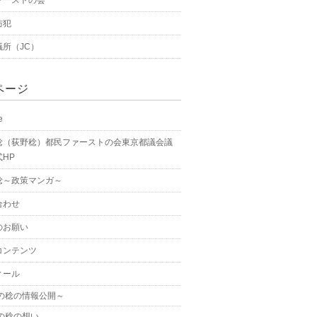
防犯
議所（JC）
ページ
e
稔（荻野稔）都民ファーストの会東京都議会議
HP
稔～政策マンガ～
合わせ
のお願い
コンテンツ
ィール
の稔の情報公開～
の稔の想い