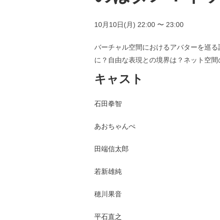
10月10日(月) 22:00 〜 23:00
バーチャル空間におけるアバターを巡る
に？自由な表現との境界は？ネット空間
キャスト
石田拳智
あおちゃんぺ
田端信太郎
若新雄純
穂川果音
平石直之