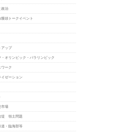
と政治
白饅頭トークイベント
トアップ
ツ・オリンピック・パラリンピック
スワーク
ライゼーション
ト
売市場
波堤 領土問題
鉄道・臨海部等