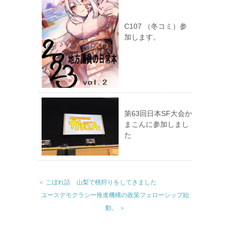
C107 （冬コミ）参
加します。
第63回日本SF大会か
まこんに参加しまし
た
＜ こぼれ話 山梨で桃狩りをしてきました
ユースデモクラシー推進機構の政策フェローシップ始
動。 ＞