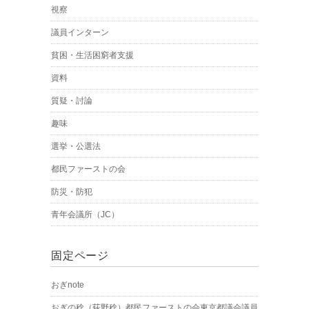
視察
議員インターン
貧困・生活困窮者支援
資料
質疑・討論
趣味
選挙・公選法
都民ファーストの会
防災・防犯
青年会議所（JC）
固定ページ
おぎnote
おぎの稔（荻野稔）都民ファーストの会東京都議会議員