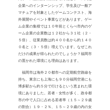
企業へのインターンシップ、学生及び一般ア
マチュアを対象としたゲームコンテスト、海
外展開やイベント事業などがあります。ゲー
ム企業の集積では１０年前とくらべ市内のゲ
ーム企業の企業数は１２社から３１社（２・
５倍）、従業員数は約４００名から約１４０
０名と（３・５倍）増えています。なぜこれ
だけの成果が得られたのでしょうか？福岡市
の置かれた環境にも理由はあります。
福岡市は海外２０都市への定期航空路線を
持ち、東京にも上海にも９０分福岡空港にも
博多駅から約５分で行けるという恵まれた環
境にありました。若者・女性が多く、政令都
市の中で人口に占める若者率（１５～２９歳
の割合）１９・２％、１５～２９歳の内の女