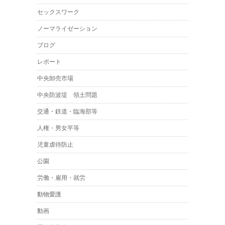
セックスワーク
ノーマライゼーション
ブログ
レポート
中央卸売市場
中央防波堤 領土問題
交通・鉄道・臨海部等
人権・男女平等
児童虐待防止
公園
労働・雇用・就労
動物愛護
動画