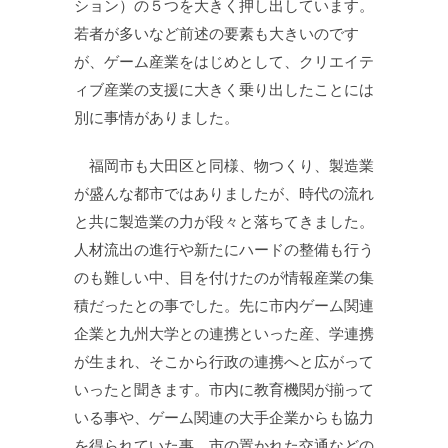
ション）の５つを大きく押し出しています。
若者が多いなど前述の要素も大きいのです
が、ゲーム産業をはじめとして、クリエイテ
ィブ産業の支援に大きく乗り出したことには
別に事情がありました。
福岡市も大田区と同様、物つくり、製造業
が盛んな都市ではありましたが、時代の流れ
と共に製造業の力が段々と落ちてきました。
人材流出の進行や新たにハードの整備も行う
のも難しい中、目を付けたのが情報産業の集
積だったとの事でした。先に市内ゲーム関連
企業と九州大学との連携といった産、学連携
が生まれ、そこから行政の連携へと広がって
いったと聞きます。市内に教育機関が揃って
いる事や、ゲーム関連の大手企業からも協力
を得られていた事、市の置かれた交通などの