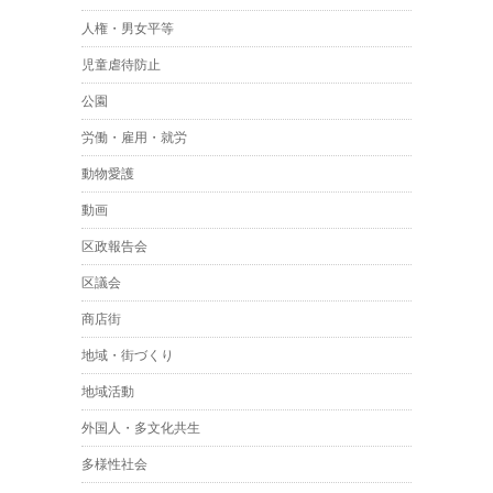
人権・男女平等
児童虐待防止
公園
労働・雇用・就労
動物愛護
動画
区政報告会
区議会
商店街
地域・街づくり
地域活動
外国人・多文化共生
多様性社会