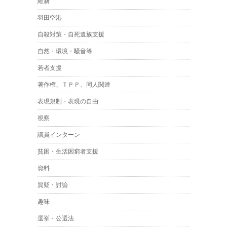
維新
羽田空港
自殺対策・自死遺族支援
自然・環境・騒音等
若者支援
著作権、ＴＰＰ、同人関連
表現規制・表現の自由
視察
議員インターン
貧困・生活困窮者支援
資料
質疑・討論
趣味
選挙・公選法