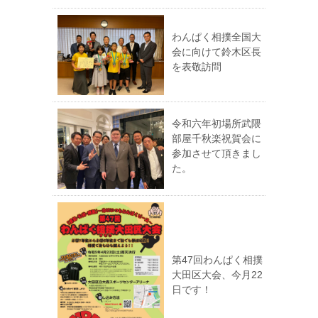
わんぱく相撲全国大
会に向けて鈴木区長
を表敬訪問
令和六年初場所武隈
部屋千秋楽祝賀会に
参加させて頂きまし
た。
第47回わんぱく相撲
大田区大会、今月22
日です！