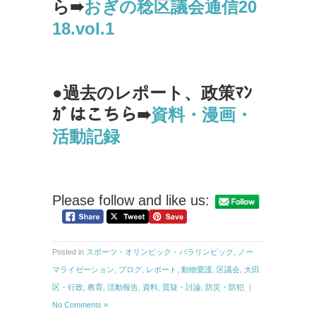
ら➠
おぎの稔区議会通信20
18.vol.1
●過去のレポート、政策ﾏﾝ
ｶﾞはこちら➠
資料・漫画・
活動記録
Please follow and like us:
Posted in
スポーツ・オリンピック・パラリンピック
,
ノー
マライゼーション
,
ブログ
,
レポート
,
動物愛護
,
区議会
,
大田
区・行政
,
教育
,
活動報告
,
資料
,
質疑・討論
,
防災・防犯
｜
No Comments »