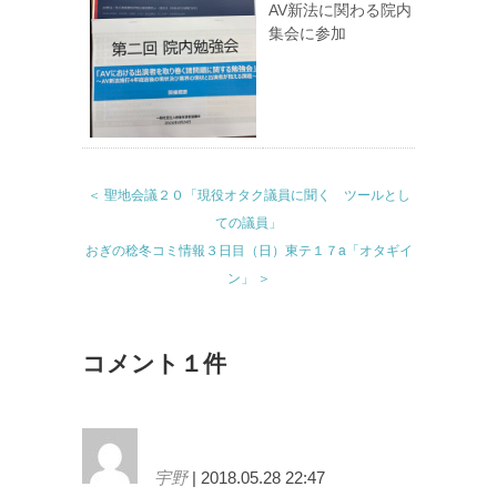
AV新法に関わる院内
集会に参加
＜ 聖地会議２０「現役オタク議員に聞く ツールとし
ての議員」
おぎの稔冬コミ情報３日目（日）東テ１７a「オタギイ
ン」 ＞
コメント１件
宇野
| 2018.05.28 22:47