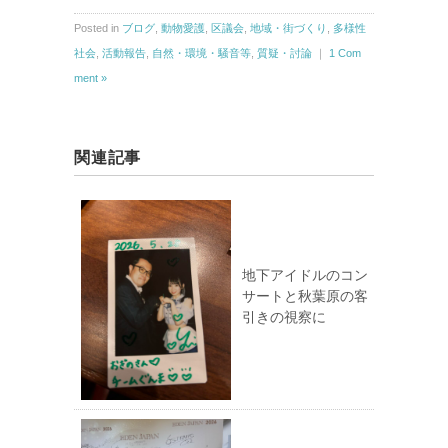
Posted in
ブログ
,
動物愛護
,
区議会
,
地域・街づくり
,
多様性
社会
,
活動報告
,
自然・環境・騒音等
,
質疑・討論
｜
1 Com
ment »
関連記事
地下アイドルのコン
サートと秋葉原の客
引きの視察に