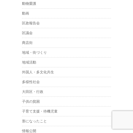
動物愛護
動画
区政報告会
区議会
商店街
地域・街づくり
地域活動
外国人・多文化共生
多様性社会
大田区・行政
子供の貧困
子育て支援・待機児童
形になったこと
情報公開