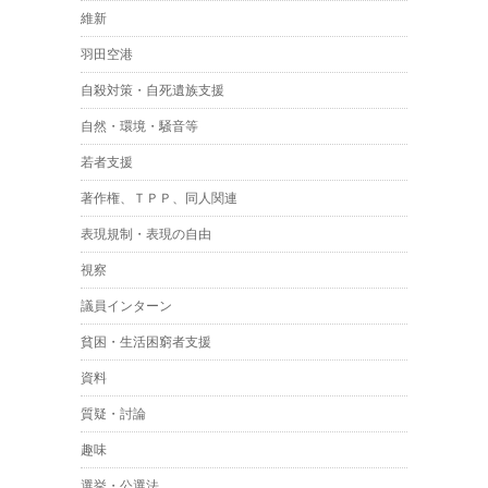
維新
羽田空港
自殺対策・自死遺族支援
自然・環境・騒音等
若者支援
著作権、ＴＰＰ、同人関連
表現規制・表現の自由
視察
議員インターン
貧困・生活困窮者支援
資料
質疑・討論
趣味
選挙・公選法