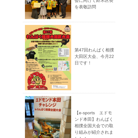
会に向けて鈴木区長
を表敬訪問
第47回わんぱく相撲
大田区大会、今月22
日です！
【e-sports エドモ
ンド本田】わんぱく
相撲全国大会での取
り組みが紹介されま