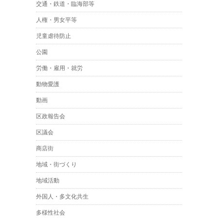
交通・鉄道・臨海部等
人権・男女平等
児童虐待防止
公園
労働・雇用・就労
動物愛護
動画
区政報告会
区議会
商店街
地域・街づくり
地域活動
外国人・多文化共生
多様性社会