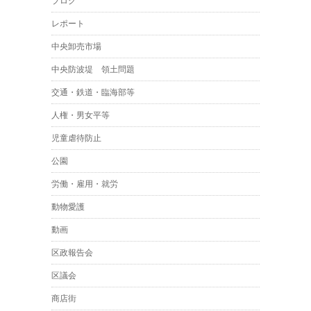
ブログ
レポート
中央卸売市場
中央防波堤 領土問題
交通・鉄道・臨海部等
人権・男女平等
児童虐待防止
公園
労働・雇用・就労
動物愛護
動画
区政報告会
区議会
商店街