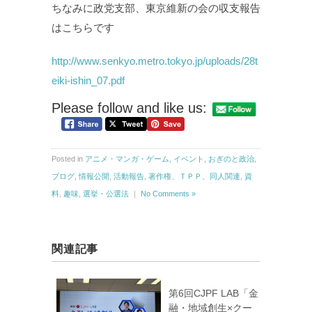
ちなみに政党支部、東京維新の会の収支報告
はこちらです
http://www.senkyo.metro.tokyo.jp/uploads/28t
eiki-ishin_07.pdf
Please follow and like us:
Posted in
アニメ・マンガ・ゲーム
,
イベント
,
おぎのと政治
,
ブログ
,
情報公開
,
活動報告
,
著作権、ＴＰＰ、同人関連
,
資
料
,
趣味
,
選挙・公選法
｜
No Comments »
関連記事
第6回CJPF LAB「金
融・地域創生×クー