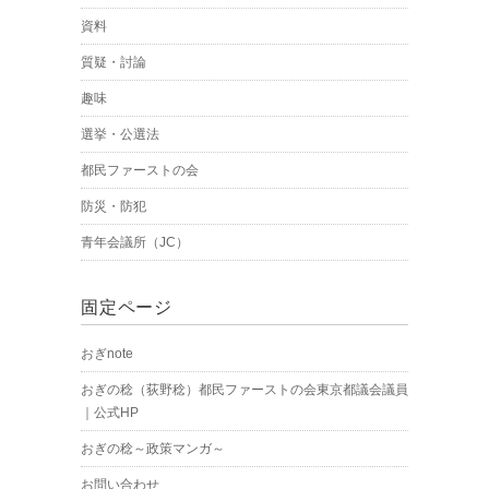
資料
質疑・討論
趣味
選挙・公選法
都民ファーストの会
防災・防犯
青年会議所（JC）
固定ページ
おぎnote
おぎの稔（荻野稔）都民ファーストの会東京都議会議員
｜公式HP
おぎの稔～政策マンガ～
お問い合わせ