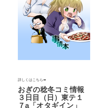
詳しくはこちら➠
おぎの稔冬コミ情報
３日目（日）東テ１
７a「オタギイン」