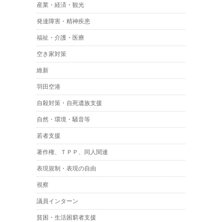
産業・経済・観光
発達障害・精神疾患
福祉・介護・医療
空き家対策
維新
羽田空港
自殺対策・自死遺族支援
自然・環境・騒音等
若者支援
著作権、ＴＰＰ、同人関連
表現規制・表現の自由
視察
議員インターン
貧困・生活困窮者支援