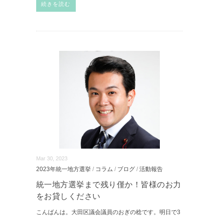
続きを読む
Mar 30, 2023
2023年統一地方選挙
/
コラム
/
ブログ
/
活動報告
統一地方選挙まで残り僅か！皆様のお力
をお貸しください
こんばんは。大田区議会議員のおぎの稔です。明日で3