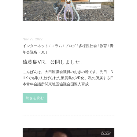
Nov 29, 2022
インターネット
/
コラム
/
ブログ
/
多様性社会
/
教育
/
青
年会議所（JC）
硫黄島VR、公開しました。
こんばんは。大田区議会議員のおぎの稔です。先日、N
HKでも取り上げられた硫黄島のVR化。私の所属する日
本青年会議所関東地区協議会国際人育成
...
続きを読む