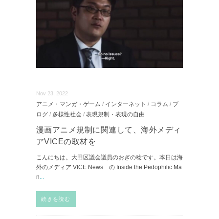
Nov 23, 2022
アニメ・マンガ・ゲーム
/
インターネット
/
コラム
/
ブ
ログ
/
多様性社会
/
表現規制・表現の自由
漫画アニメ規制に関連して、海外メディ
アVICEの取材を
こんにちは。大田区議会議員のおぎの稔です。本日は海
外のメディア VICE News の Inside the Pedophilic Ma
n
...
続きを読む