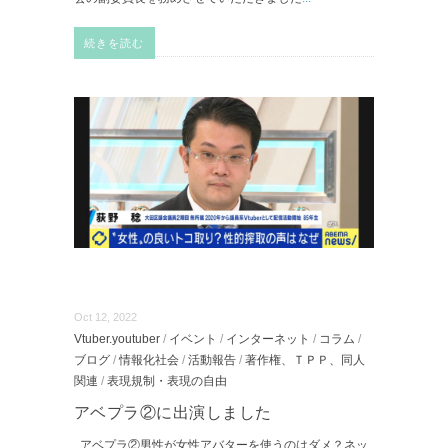
続きを読む
Oct 12, 2022
Vtuber.youtuber
/
イベント
/
インターネット
/
コラム
/
ブログ
/
情報化社会
/
活動報告
/
著作権、ＴＰＰ、同人
関連
/
表現規制・表現の自由
アベプラ②に出演しました
アベプラ②男性が女性アバターを使うのはダメ？ネッ