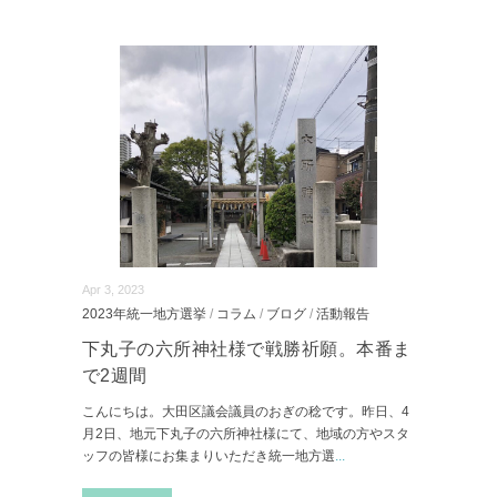
Apr 3, 2023
2023年統一地方選挙
/
コラム
/
ブログ
/
活動報告
下丸子の六所神社様で戦勝祈願。本番ま
で2週間
こんにちは。大田区議会議員のおぎの稔です。昨日、4
月2日、地元下丸子の六所神社様にて、地域の方やスタ
ッフの皆様にお集まりいただき統一地方選
...