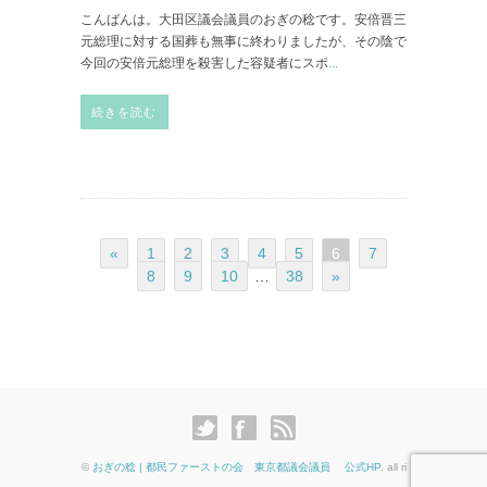
こんばんは。大田区議会議員のおぎの稔です。安倍晋三
元総理に対する国葬も無事に終わりましたが、その陰で
今回の安倍元総理を殺害した容疑者にスポ
...
続きを読む
«
1
2
3
4
5
6
7
8
9
10
…
38
»
©
おぎの稔 | 都民ファーストの会 東京都議会議員 公式HP
. all ri