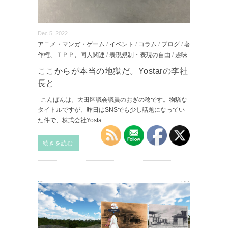
Dec 5, 2022
アニメ・マンガ・ゲーム
/
イベント
/
コラム
/
ブログ
/
著
作権、ＴＰＰ、同人関連
/
表現規制・表現の自由
/
趣味
ここからが本当の地獄だ。Yostarの李社
長と
こんばんは。大田区議会議員のおぎの稔です。物騒な
タイトルですが、昨日はSNSでも少し話題になってい
た件で、株式会社Yosta
...
続きを読む