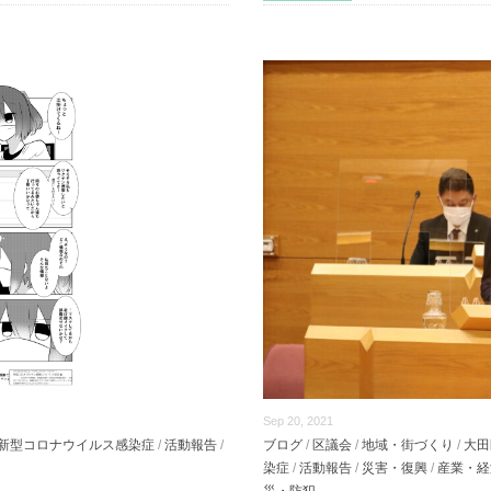
Sep 20, 2021
新型コロナウイルス感染症
/
活動報告
/
ブログ
/
区議会
/
地域・街づくり
/
大田
染症
/
活動報告
/
災害・復興
/
産業・経
災・防犯