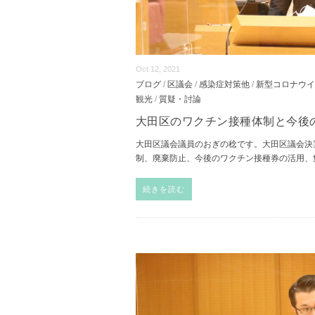
Oct 12, 2021
ブログ
/
区議会
/
感染症対策他
/
新型コロナウイ
観光
/
質疑・討論
大田区のワクチン接種体制と今後
大田区議会議員のおぎの稔です。大田区議会決
制、廃棄防止、今後のワクチン接種券の活用、
続きを読む