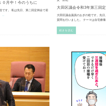
１０月中！今のうちに
大田区議会令和3年第三回
稔です。 私は先日、第二回定例会で若
。
...
大田区議会議員のおぎの稔です。先日
質問を行いました。 テーマは自宅療
続きを読む