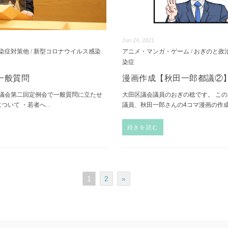
Jun 24, 2021
染症対策他
/
新型コロナウイルス感染
アニメ・マンガ・ゲーム
/
おぎのと政
染症
一般質問
漫画作成【秋田一郎都議②
議会第二回定例会で一般質問に立たせ
大田区議会議員のおぎの稔です。 こ
について ・若者へ
...
議員、秋田一郎さんの4コマ漫画の作
続きを読む
1
2
»