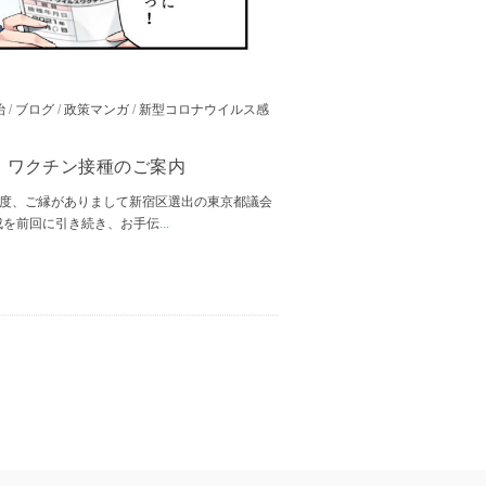
治
/
ブログ
/
政策マンガ
/
新型コロナウイルス感
】ワクチン接種のご案内
の度、ご縁がありまして新宿区選出の東京都議会
成を前回に引き続き、お手伝
...