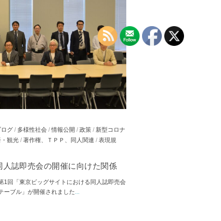
ブログ
/
多様性社会
/
情報公開
/
政策
/
新型コロナ
済・観光
/
著作権、ＴＰＰ、同人関連
/
表現規
同人誌即売会の開催に向けた関係
第1回「東京ビッグサイトにおける同人誌即売会
テーブル」が開催されました
...