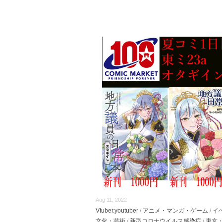
Aug 11, 2022
Vtuber.youtuber
/
アニメ・マンガ・ゲーム
/
イ
文化・芸術
/
新型コロナウイルス感染症
/
東京