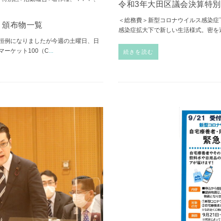
令和3年大田区議会決算特
＜総務費＞新型コロナウイルス感染症
、頒布物一覧
感染症拡大下で新しい生活様式。密を
恒例になりましたが今週の土曜日、日
ーケット100（C
...
続きを読む