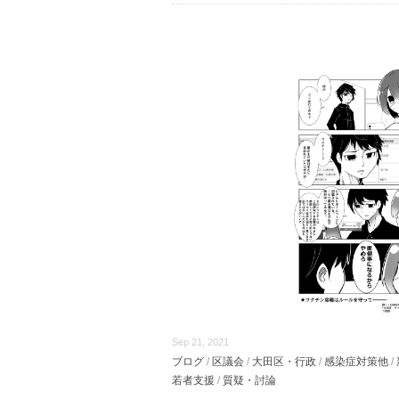
Sep 21, 2021
ブログ
/
区議会
/
大田区・行政
/
感染症対策他
/
若者支援
/
質疑・討論