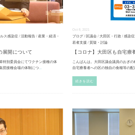
Oct 8, 2021
ルス感染症
/
活動報告
/
産業・経済・
ブログ
/
区議会
/
大田区・行政
/
感染症
若者支援
/
質疑・討論
の展開について
【コロナ】大田区も自宅療
算特別委員会にてワクチン接種の体
こんばんは。大田区議会議員のおぎの
集団接種会場の体制につ
...
自宅療養者への区の独自の食糧等の配
続きを読む