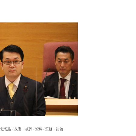
活動報告
/
災害・復興
/
資料
/
質疑・討論