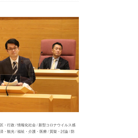
区・行政
/
情報化社会
/
新型コロナウイルス感
済・観光
/
福祉・介護・医療
/
質疑・討論
/
防