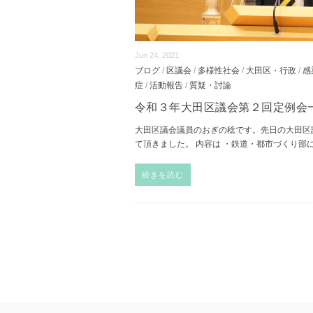
Jun 24, 2021
ブログ
/
区議会
/
多様性社会
/
大田区・行政
/
感
症
/
活動報告
/
質疑・討論
令和３年大田区議会第２回定例会
大田区議会議員のおぎの稔です。先日の大田区
て頂きました。 内容は ・鉄道・都市づくり部
続きを読む