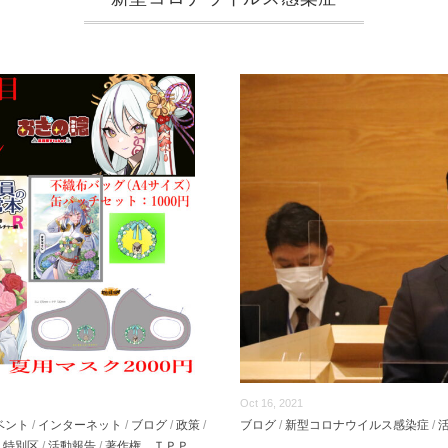
Oct 16, 2021
ベント
/
インターネット
/
ブログ
/
政策
/
ブログ
/
新型コロナウイルス感染症
/
・特別区
/
活動報告
/
著作権、ＴＰＰ、