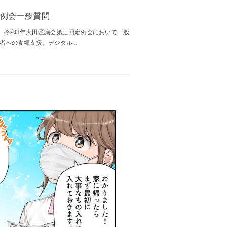
定例会一般質問
、令和3年大田区議会第三回定例会において一般
養者への食糧支援、デジタル
...