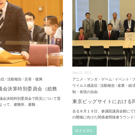
Sep 21, 2021
染症
/
活動報告
/
災害・復興
アニメ・マンガ・ゲーム
/
イベント
/
ウイルス感染症
/
活動報告
/
産業・経
議会決算特別委員会（総務
制・表現の自由
議会決戦特別委員会で防災について質
東京ビッグサイトにおける
よって、避難所、避難
...
去る８月１９日、参議院議員会館にて
の開催に向けた関係者関係者ラウンド
続きを読む