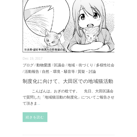
Dec 19, 2017
ブログ
/
動物愛護
/
区議会
/
地域・街づくり
/
多様性社会
/
活動報告
/
自然・環境・騒音等
/
質疑・討論
制度化に向けて、大田区での地域猫活動
こんばんは。おぎの稔です。 先日、大田区議会
で質問した「地域猫活動の制度化」についてご報告させ
て頂きま
...
続きを読む