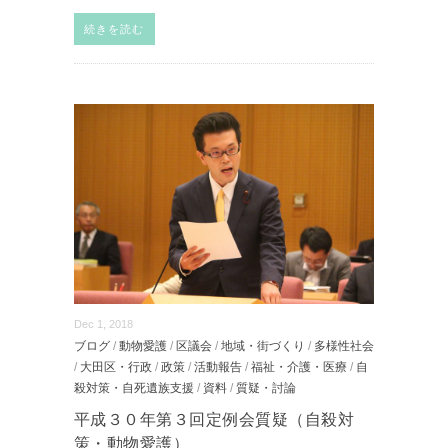
続きを読む
Dec 1, 2018
ブログ
/
動物愛護
/
区議会
/
地域・街づくり
/
多様性社会
/
大田区・行政
/
政策
/
活動報告
/
福祉・介護・医療
/
自
殺対策・自死遺族支援
/
資料
/
質疑・討論
平成３０年第３回定例会質疑（自殺対
策・動物愛護）