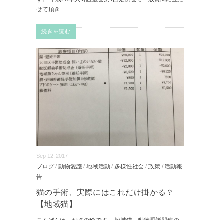
せて頂き
...
続きを読む
Sep 12, 2017
ブログ
/
動物愛護
/
地域活動
/
多様性社会
/
政策
/
活動報
告
猫の手術、実際にはこれだけ掛かる？
【地域猫】
こんばんは。おぎの稔です。 地域猫、動物愛護関連の