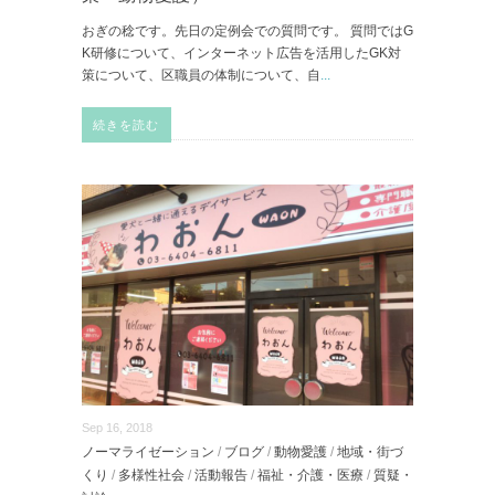
おぎの稔です。先日の定例会での質問です。 質問ではG
K研修について、インターネット広告を活用したGK対
策について、区職員の体制について、自
...
続きを読む
Sep 16, 2018
ノーマライゼーション
/
ブログ
/
動物愛護
/
地域・街づ
くり
/
多様性社会
/
活動報告
/
福祉・介護・医療
/
質疑・