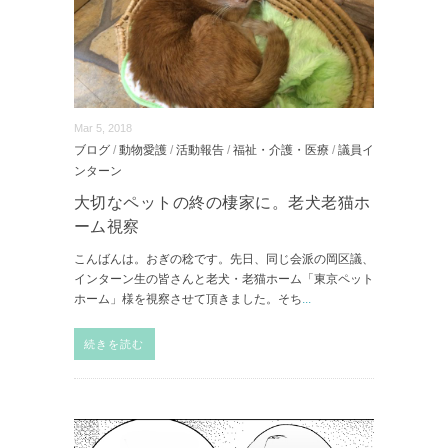
Mar 5, 2018
ブログ
/
動物愛護
/
活動報告
/
福祉・介護・医療
/
議員イ
ンターン
大切なペットの終の棲家に。老犬老猫ホ
ーム視察
こんばんは。おぎの稔です。先日、同じ会派の岡区議、
インターン生の皆さんと老犬・老猫ホーム「東京ペット
ホーム」様を視察させて頂きました。そち
...
続きを読む