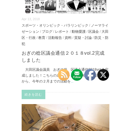
Apr 13, 2018
スポーツ・オリンピック・パラリンピック
/
ノーマライ
ゼーション
/
ブログ
/
レポート
/
動物愛護
/
区議会
/
大田
区・行政
/
教育
/
活動報告
/
資料
/
質疑・討論
/
防災・防
犯
おぎの稔区議会通信２０１８vol.2完成
しました
大田区議会議員 おぎの稔 区議会通信2018vol.2 完
成しました！こちらのレポートは昨年末の第４回定例会
から、今年の２月までの活動を
...
続きを読む