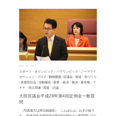
Nov 30, 2017
スポーツ・オリンピック・パラリンピック
/
ノーマライ
ゼーション
/
ブログ
/
動物愛護
/
区議会
/
地域・街づくり
/
多様性社会
/
活動報告
/
産業・経済・観光
/
著作権、Ｔ
ＰＰ、同人関連
/
質疑・討論
大田区議会平成29年第4回定例会一般質
問
（写真後方は岡元副議長） こんばんは。おぎの稔で
す。 平成29年大田区議会第4回定例会で一般質問に立た