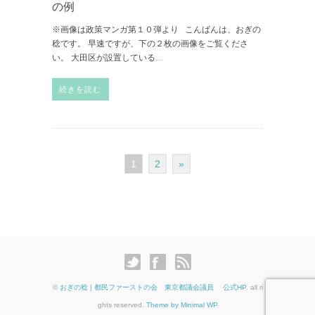
の例
※画像は政策マンガ第１０弾より こんばんは、おぎの
稔です。 早速ですが、下の２枚の画像をご覧くださ
い。 大田区が設置している
...
続きを読む
1
2
»
©
おぎの稔 | 都民ファーストの会 東京都議会議員 公式HP
. all ri
ghts reserved.
Theme by Minimal WP