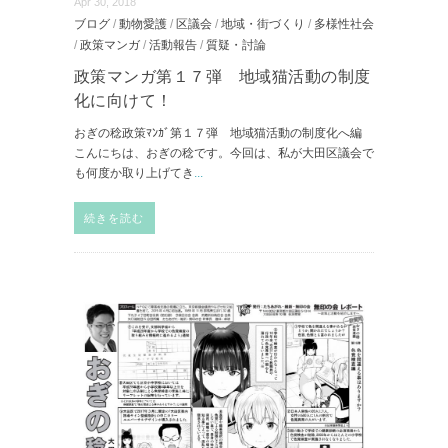
Apr 30, 2018
ブログ
/
動物愛護
/
区議会
/
地域・街づくり
/
多様性社会
/
政策マンガ
/
活動報告
/
質疑・討論
政策マンガ第１７弾 地域猫活動の制度
化に向けて！
おぎの稔政策ﾏﾝｶﾞ第１７弾 地域猫活動の制度化へ編
こんにちは、おぎの稔です。今回は、私が大田区議会で
も何度か取り上げてき
...
続きを読む