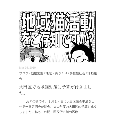
Mar 15, 2019
ブログ
/
動物愛護
/
地域・街づくり
/
多様性社会
/
活動報
告
大田区で地域猫対策に予算が付きまし
た。
おぎの稔です。３月１４日に大田区議会平成３１
年第一回定例会が閉会。３１年度の大田区の予算も成立
しました。私もこの間、区役所２階の区政
...