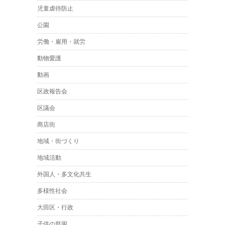
児童虐待防止
公園
労働・雇用・就労
動物愛護
動画
区政報告会
区議会
商店街
地域・街づくり
地域活動
外国人・多文化共生
多様性社会
大田区・行政
子供の貧困