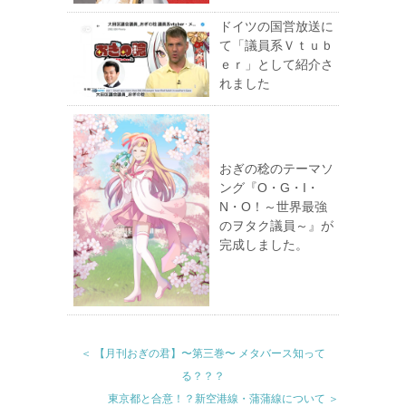
ドイツの国営放送に
て「議員系Ｖｔｕｂ
ｅｒ」として紹介さ
れました
おぎの稔のテーマソ
ング『O・G・I・
N・O！～世界最強
のヲタク議員～』が
完成しました。
＜ 【月刊おぎの君】〜第三巻〜 メタバース知って
る？？？
東京都と合意！？新空港線・蒲蒲線について ＞