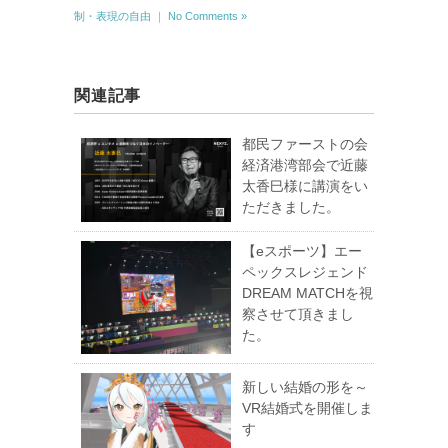
制・表現の自由
｜
No Comments »
関連記事
都民ファーストの会
経済港湾部会で近藤
太香巳様に講演をい
ただきました。
【eスポーツ】エー
ペックスレジェンド
DREAM MATCHを視
察させて頂きまし
た。
新しい結婚の形を～
VR結婚式を開催しま
す