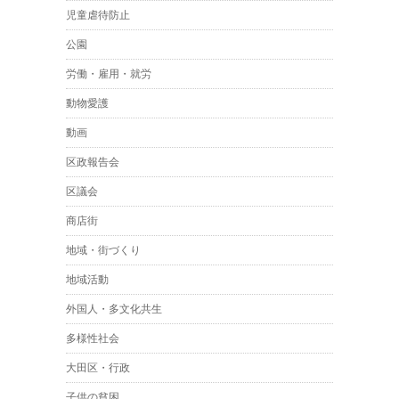
児童虐待防止
公園
労働・雇用・就労
動物愛護
動画
区政報告会
区議会
商店街
地域・街づくり
地域活動
外国人・多文化共生
多様性社会
大田区・行政
子供の貧困