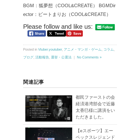
BGM：狐夢想（COOL&CREATE） BGMDir
ector：ビートまりお（COOL&CREATE）
Please follow and like us:
Posted in
Vtuber.youtuber
,
アニメ・マンガ・ゲーム
,
コラム
,
ブログ
,
活動報告
,
選挙・公選法
｜
No Comments »
関連記事
都民ファーストの会
経済港湾部会で近藤
太香巳様に講演をい
ただきました。
【eスポーツ】エー
ペックスレジェンド