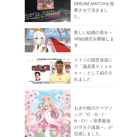
DREAM MATCHを視
察させて頂きまし
た。
新しい結婚の形を～
VR結婚式を開催しま
す
ドイツの国営放送に
て「議員系Ｖｔｕｂ
ｅｒ」として紹介さ
れました
おぎの稔のテーマソ
ング『O・G・I・
N・O！～世界最強
のヲタク議員～』が
完成しました。