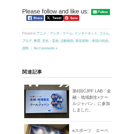
Please follow and like us:
Posted in
アニメ・マンガ・ゲーム
,
インターネット
,
コラム
,
ブログ
,
教育
,
文化・芸術
,
活動報告
,
表現規制・表現の自由
,
資料
｜
No Comments »
関連記事
第6回CJPF LAB「金
融・地域創生×クー
ルジャパン」に参加
しました。
eスポーツ エーペ