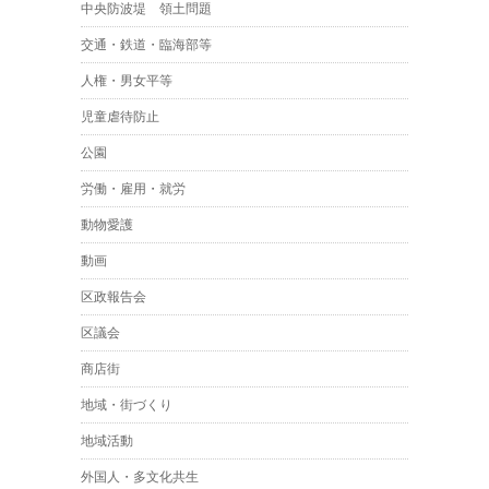
中央防波堤 領土問題
交通・鉄道・臨海部等
人権・男女平等
児童虐待防止
公園
労働・雇用・就労
動物愛護
動画
区政報告会
区議会
商店街
地域・街づくり
地域活動
外国人・多文化共生