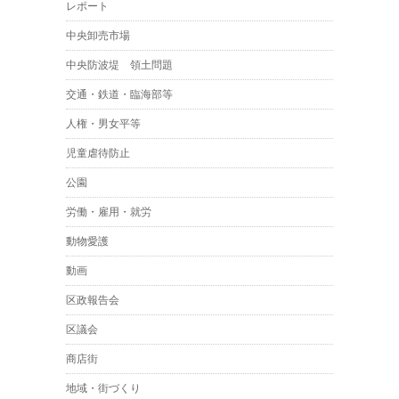
レポート
中央卸売市場
中央防波堤 領土問題
交通・鉄道・臨海部等
人権・男女平等
児童虐待防止
公園
労働・雇用・就労
動物愛護
動画
区政報告会
区議会
商店街
地域・街づくり