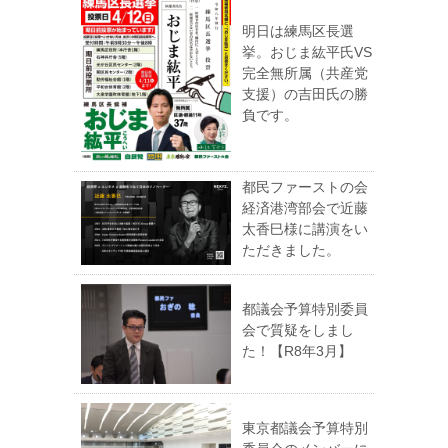
明日は練馬区長選
挙。おじま紘平氏VS
完全無所属（共産党
支援）の吉田氏の勝
負です。
都民ファーストの会
経済港湾部会で近藤
太香巳様に講演をい
ただきました。
都議会予算特別委員
会で質疑をしまし
た！【R8年3月】
東京都議会予算特別