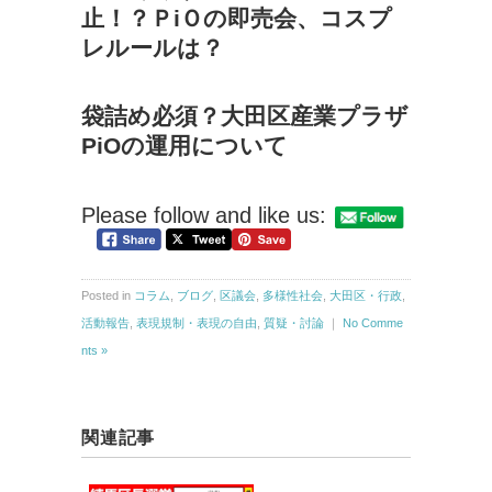
止！？ＰiＯの即売会、コスプ
レルールは？
袋詰め必須？大田区産業プラザ
PiOの運用について
Please follow and like us:
Posted in
コラム
,
ブログ
,
区議会
,
多様性社会
,
大田区・行政
,
活動報告
,
表現規制・表現の自由
,
質疑・討論
｜
No Comme
nts »
関連記事