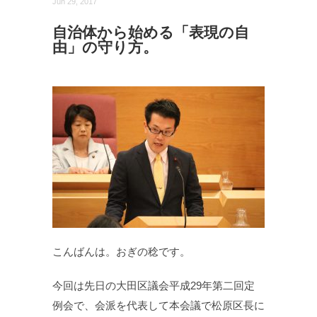
Jun 29, 2017
自治体から始める「表現の自
由」の守り方。
こんばんは。おぎの稔です。
今回は先日の大田区議会平成29年第二回定
例会で、会派を代表して本会議で松原区長に