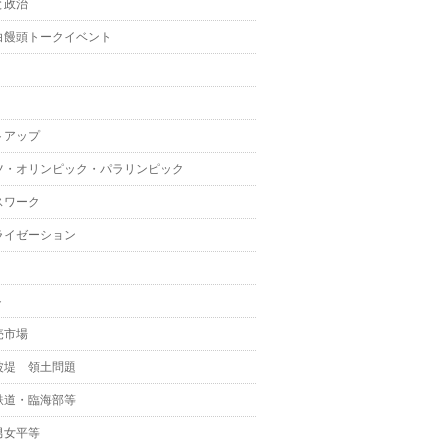
と政治
白饅頭トークイベント
トアップ
ツ・オリンピック・パラリンピック
スワーク
ライゼーション
ト
売市場
波堤 領土問題
鉄道・臨海部等
男女平等