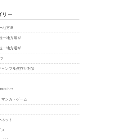
ゴリー
統一地方選
年統一地方選挙
年統一地方選挙
ーツ
ギャンブル依存症対策
youtuber
・マンガ・ゲーム
ト
ーネット
イス