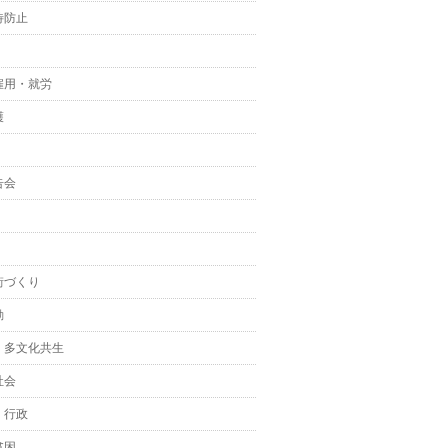
待防止
雇用・就労
護
告会
街づくり
動
・多文化共生
社会
・行政
貧困