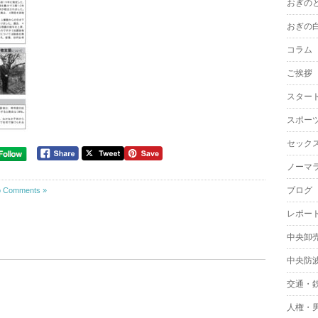
おぎの
おぎの
コラム
ご挨拶
スター
スポー
セック
ノーマ
ブログ
 Comments »
レポー
中央卸
中央防
交通・
人権・