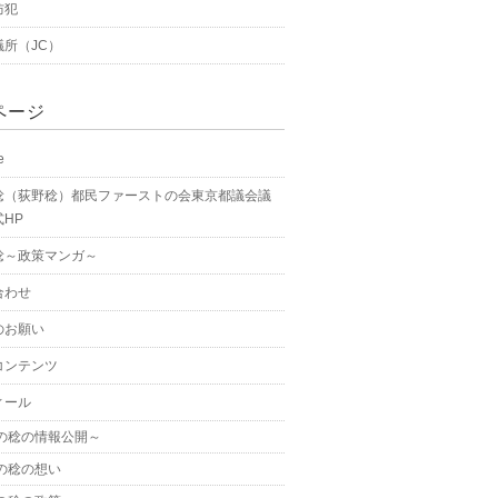
防犯
議所（JC）
ページ
e
稔（荻野稔）都民ファーストの会東京都議会議
HP
稔～政策マンガ～
合わせ
のお願い
コンテンツ
ィール
の稔の情報公開～
の稔の想い