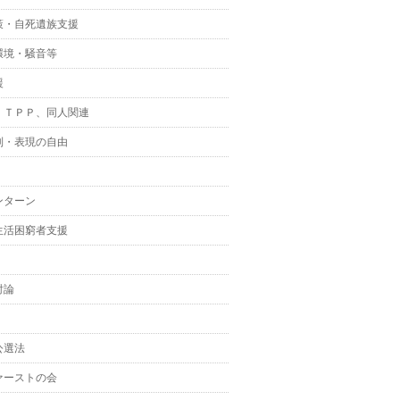
策・自死遺族支援
環境・騒音等
援
、ＴＰＰ、同人関連
制・表現の自由
ンターン
生活困窮者支援
討論
公選法
ァーストの会