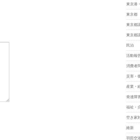
東京港
東京都
東京都
東京都
民泊
活動報
消費者
災害・
産業・
発達障
福祉・
空き家
維新
羽田空