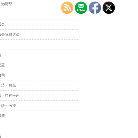
・港湾部
議会
議会議員選挙
告
問題
復興
経済・観光
害・精神疾患
介護・医療
対策
港