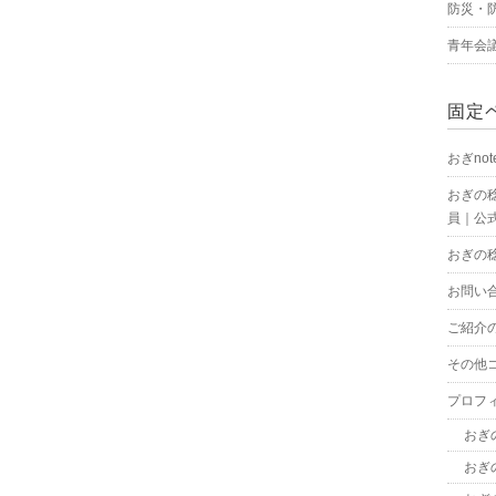
防災・
青年会
固定
おぎnot
おぎの
員｜公式
おぎの
お問い
ご紹介
その他
プロフ
おぎ
おぎ