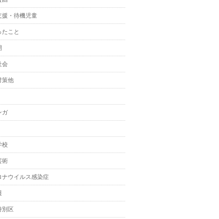
支援・待機児童
ったこと
開
社会
対策他
ンガ
学校
芸術
ロナウイルス感染症
護
特別区