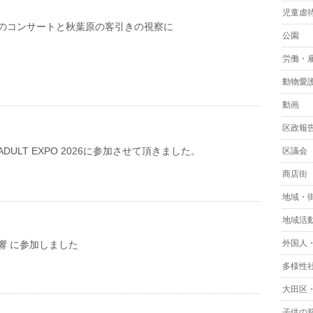
児童虐
のコンサートと秋葉原の客引きの視察に
公園
労働・
動物愛
動画
区政報
N ADULT EXPO 2026に参加させて頂きました。
区議会
商店街
地域・
地域活
外国人
響 に参加しました
多様性
大田区
子供の