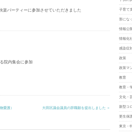
子育て
秋楽パーティーに参加させていただきました
形にな
情報公
情報化
感染症
政策
わる院内集会に参加
政策マ
教育
教育・
文化・
新型コ
動物愛護）
大田区議会議員の辞職願を提出しました ＞
更生保
東京・