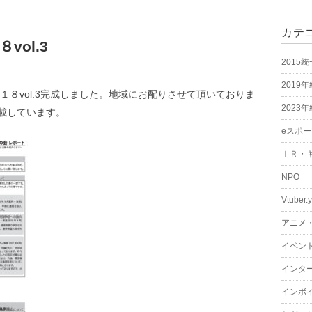
カテ
ol.3
2015
2019
１８vol.3完成しました。地域にお配りさせて頂いておりま
2023
載しています。
eスポ
ＩＲ・
NPO
Vtuber.
アニメ
イベン
インタ
インボ