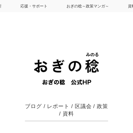
所
応援・サポート
おぎの稔～政策マンガ～
資
ブログ
/
レポート
/
区議会
/
政策
/
資料