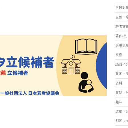
。
自殺対
自然・
若者支
著作権
表現規
視察
議員イ
貧困・
資料
質疑・
趣味
選挙・
都民フ