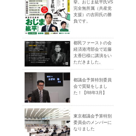
挙。おじま紘平氏VS
完全無所属（共産党
支援）の吉田氏の勝
負です。
都民ファーストの会
経済港湾部会で近藤
太香巳様に講演をい
ただきました。
都議会予算特別委員
会で質疑をしまし
た！【R8年3月】
東京都議会予算特別
委員会のメンバーに
なりました