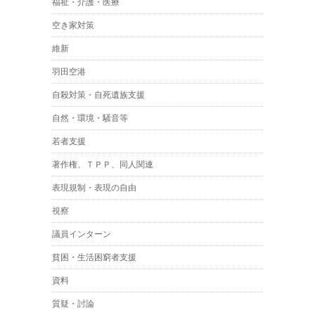
福祉・介護・医療
空き家対策
維新
羽田空港
自殺対策・自死遺族支援
自然・環境・騒音等
若者支援
著作権、ＴＰＰ、同人関連
表現規制・表現の自由
視察
議員インターン
貧困・生活困窮者支援
資料
質疑・討論