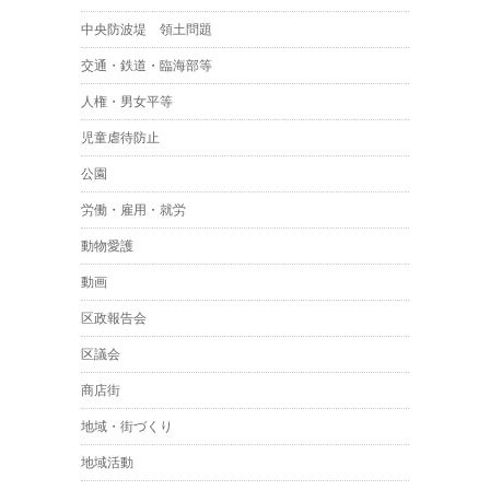
中央防波堤 領土問題
交通・鉄道・臨海部等
人権・男女平等
児童虐待防止
公園
労働・雇用・就労
動物愛護
動画
区政報告会
区議会
商店街
地域・街づくり
地域活動