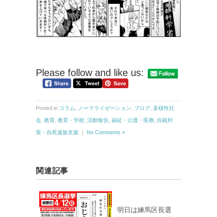
Please follow and like us:
Posted in
コラム
,
ノーマライゼーション
,
ブログ
,
多様性社
会
,
教育
,
教育・学校
,
活動報告
,
福祉・介護・医療
,
自殺対
策・自死遺族支援
｜
No Comments »
関連記事
明日は練馬区長選