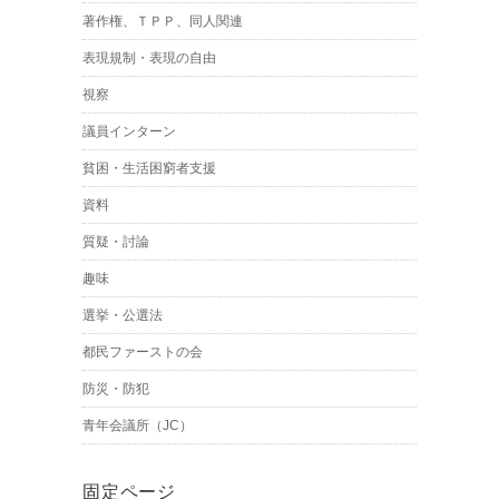
著作権、ＴＰＰ、同人関連
表現規制・表現の自由
視察
議員インターン
貧困・生活困窮者支援
資料
質疑・討論
趣味
選挙・公選法
都民ファーストの会
防災・防犯
青年会議所（JC）
固定ページ