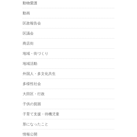
動物愛護
動画
区政報告会
区議会
商店街
地域・街づくり
地域活動
外国人・多文化共生
多様性社会
大田区・行政
子供の貧困
子育て支援・待機児童
形になったこと
情報公開