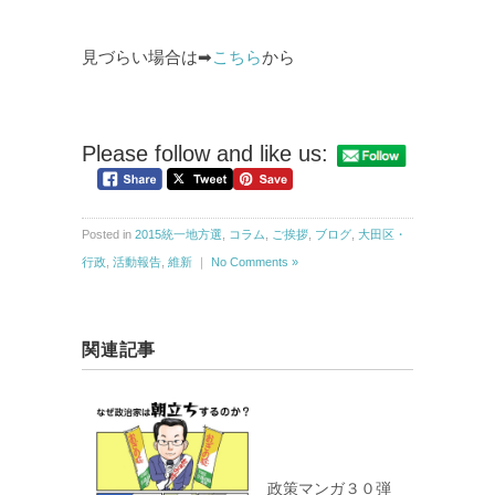
見づらい場合は➡
こちら
から
Please follow and like us:
Posted in
2015統一地方選
,
コラム
,
ご挨拶
,
ブログ
,
大田区・
行政
,
活動報告
,
維新
｜
No Comments »
関連記事
政策マンガ３０弾