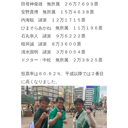
田母神俊雄 無所属 ２６万７６９９票
安野貴博 無所属 １５万４６３８票
内海聡 諸派 １２万１７１５票
ひまそらあかね 無所属 １１万１９６票
石丸幸人 諸派 ９万６２２２票
桜井誠 諸派 ８万３６００票
清水国明 諸派 ３万８０５４票
ドクター・中松 無所属 ２万３８２５票
投票率は６０.６２％、平成以降では２番目
に高くなりました。