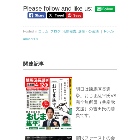
Please follow and like us:
Posted in
コラム
,
ブログ
,
活動報告
,
選挙・公選法
｜
No Co
mments »
関連記事
明日は練馬区長選
挙。おじま紘平氏VS
完全無所属（共産党
支援）の吉田氏の勝
負です。
都民ファーストの会