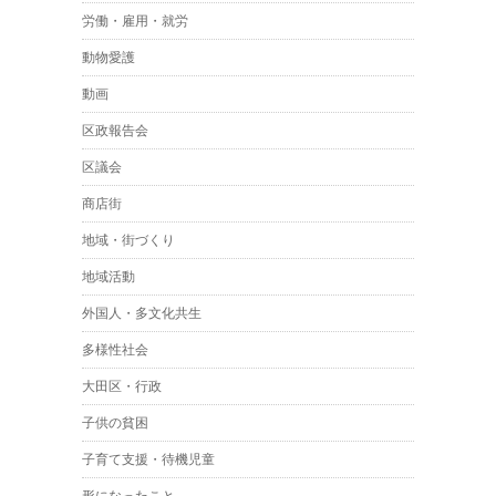
労働・雇用・就労
動物愛護
動画
区政報告会
区議会
商店街
地域・街づくり
地域活動
外国人・多文化共生
多様性社会
大田区・行政
子供の貧困
子育て支援・待機児童
形になったこと