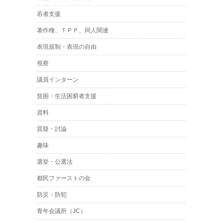
若者支援
著作権、ＴＰＰ、同人関連
表現規制・表現の自由
視察
議員インターン
貧困・生活困窮者支援
資料
質疑・討論
趣味
選挙・公選法
都民ファーストの会
防災・防犯
青年会議所（JC）