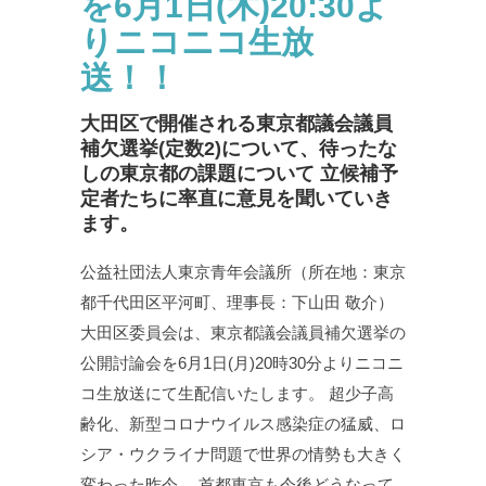
を6⽉1⽇(⽊)20:30よ
りニコニコ⽣放
送！！
⼤⽥区で開催される東京都議会議員
補⽋選挙(定数2)について、待ったな
しの東京都の課題について ⽴候補予
定者たちに率直に意⾒を聞いていき
ます。
公益社団法⼈東京⻘年会議所（所在地：東京
都千代⽥区平河町、理事⻑：下⼭⽥ 敬介）
⼤⽥区委員会は、東京都議会議員補⽋選挙の
公開討論会を6⽉1⽇(⽉)20時30分よりニコニ
コ⽣放送にて⽣配信いたします。 超少⼦⾼
齢化、新型コロナウイルス感染症の猛威、ロ
シア・ウクライナ問題で世界の情勢も⼤きく
変わった昨今、 ⾸都東京も今後どうなって