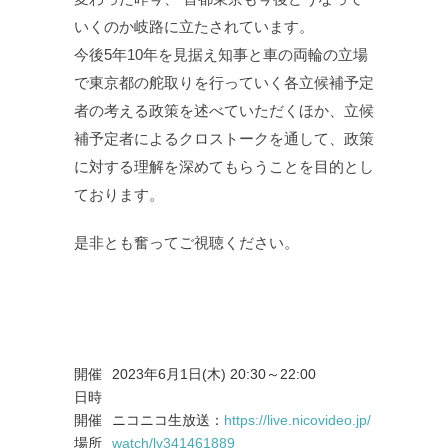
いくのか岐路に⽴たされています。
今後5年10年を⾒据え知事と⾞の両輪の⽴場
で東京都の舵取りを⾏っていく各⽴候補予定
者の考える政策を述べていただくほか、⽴候
補予定者によるクロストークを通して、政策
に対する理解を深めてもらうことを⽬的とし
ております。
是⾮とも奮ってご視聴ください。
開催
2023年6⽉1⽇(⽊) 20:30～22:00
日時
開催
ニコニコ生放送：
https://live.nicovideo.jp/
場所
watch/lv341461889