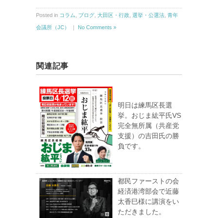
Posted in
コラム
,
ブログ
,
大田区・行政
,
選挙・公選法
,
青年
会議所（JC）
｜
No Comments »
関連記事
明日は練馬区長選
挙。おじま紘平氏VS
完全無所属（共産党
支援）の吉田氏の勝
負です。
都民ファーストの会
経済港湾部会で近藤
太香巳様に講演をい
ただきました。