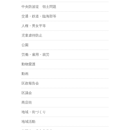
中央防波堤 領土問題
交通・鉄道・臨海部等
人権・男女平等
児童虐待防止
公園
労働・雇用・就労
動物愛護
動画
区政報告会
区議会
商店街
地域・街づくり
地域活動