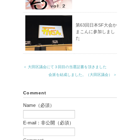
第63回日本SF大会か
まこんに参加しまし
た
＜ 大田区議会にて３回目の当選証書を頂きました
会派を結成しました。（大田区議会） ＞
Comment
Name（必須）
E-mail：非公開（必須）