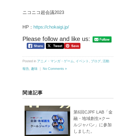
ニコニコ超会議2023
HP：
https://chokaigi.jp/
Please follow and like us:
Posted in
アニメ・マンガ・ゲーム
,
イベント
,
ブログ
,
活動
報告
,
趣味
｜
No Comments »
関連記事
第6回CJPF LAB「金
融・地域創生×クー
ルジャパン」に参加
しました。