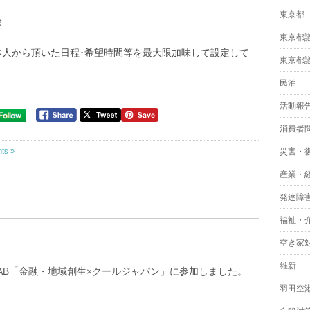
東京都
会
東京都
本人から頂いた日程･希望時間等を最大限加味して設定して
東京都
民泊
活動報
消費者
ts »
災害・
産業・
発達障
福祉・
空き家
維新
 LAB「金融・地域創生×クールジャパン」に参加しました。
羽田空