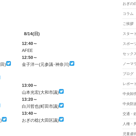
おぎの
コラム
ご挨拶
8/14(日)
スター
12:40～
スポー
AFEE
セック
12:50～
ノーマ
田)
金子洋一(元参議･神奈川)
ブログ
レポー
13:00～
山本光宏(大和市議)
中央卸
13:20～
中央防
白川哲也(町田市議)
13:40～
交通・
)
おぎの稔(大田区議)
人権・
児童虐