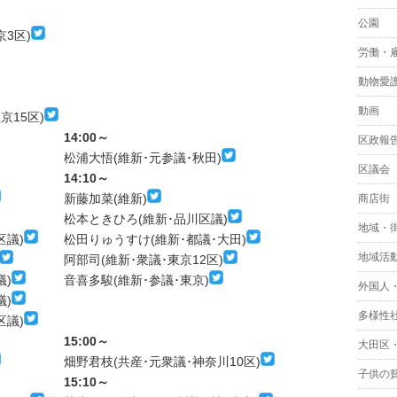
公園
3区)
労働・
動物愛
動画
京15区)
14:00～
区政報
松浦大悟(維新･元参議･秋田)
区議会
14:10～
新藤加菜(維新)
商店街
松本ときひろ(維新･品川区議)
地域・
区議)
松田りゅうすけ(維新･都議･大田)
地域活
阿部司(維新･衆議･東京12区)
議)
音喜多駿(維新･参議･東京)
外国人
議)
多様性
区議)
15:00～
大田区
畑野君枝(共産･元衆議･神奈川10区)
子供の
15:10～