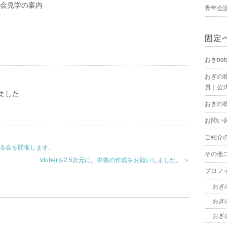
議会見学の案内
青年会
固定
おぎnot
おぎの
員｜公式
ました
おぎの
お問い
ご紹介
語る会を開催します。
その他
Vtuberを2.5次元に。衣装の作成をお願いしました。 ＞
プロフ
おぎ
おぎ
おぎ