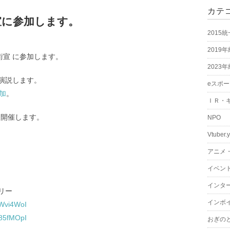
カテ
街宣に参加します。
2015
2019
ケ街宣 に参加します。
2023
ら演説します。
eスポ
加
。
ＩＲ・
を開催します。
NPO
Vtuber.
アニメ
イベン
インタ
リー
インボ
0Wvi4WoI
i85fMOpI
おぎの