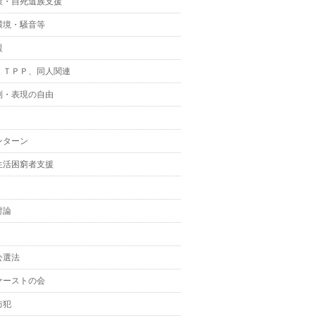
策・自死遺族支援
環境・騒音等
援
、ＴＰＰ、同人関連
制・表現の自由
ンターン
生活困窮者支援
討論
公選法
ァーストの会
防犯