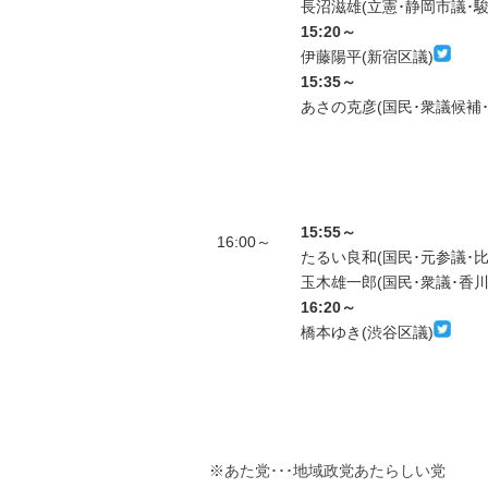
長沼滋雄(立憲･静岡市議･駿
15:20～
伊藤陽平(新宿区議)
15:35～
あさの克彦(国民･衆議候補･
15:55～
16:00～
たるい良和(国民･元参議･比
玉木雄一郎(国民･衆議･香川
16:20～
橋本ゆき(渋谷区議)
※あた党･･･地域政党あたらしい党