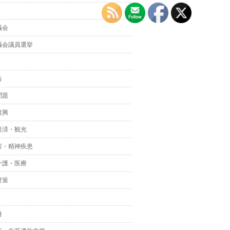
議会
議会議員選挙
告
問題
復興
経済・観光
害・精神疾患
介護・医療
対策
港