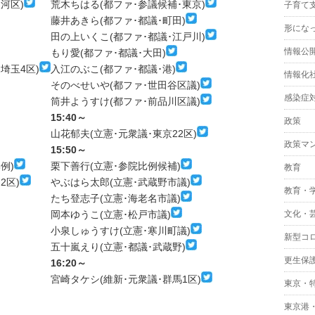
河区)
荒木ちはる(都ファ･参議候補･東京)
子育て
藤井あきら(都ファ･都議･町田)
形にな
田の上いくこ(都ファ･都議･江戸川)
情報公
もり愛(都ファ･都議･大田)
埼玉4区)
入江のぶこ(都ファ･都議･港)
情報化
そのべせいや(都ファ･世田谷区議)
感染症
筒井ようすけ(都ファ･前品川区議)
15:40～
政策
山花郁夫(立憲･元衆議･東京22区)
政策マ
15:50～
例)
栗下善行(立憲･参院比例候補)
教育
2区)
やぶはら太郎(立憲･武蔵野市議)
教育・
たち登志子(立憲･海老名市議)
岡本ゆうこ(立憲･松戸市議)
文化・
小泉しゅうすけ(立憲･寒川町議)
新型コ
五十嵐えり(立憲･都議･武蔵野)
更生保
16:20～
宮崎タケシ(維新･元衆議･群馬1区)
東京・
東京港