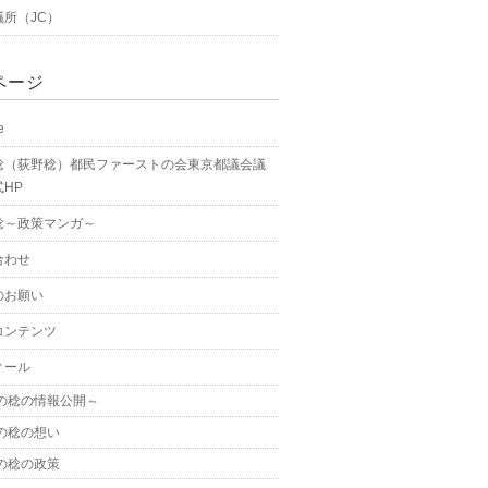
議所（JC）
ページ
e
稔（荻野稔）都民ファーストの会東京都議会議
HP
稔～政策マンガ～
合わせ
のお願い
コンテンツ
ィール
の稔の情報公開～
の稔の想い
の稔の政策