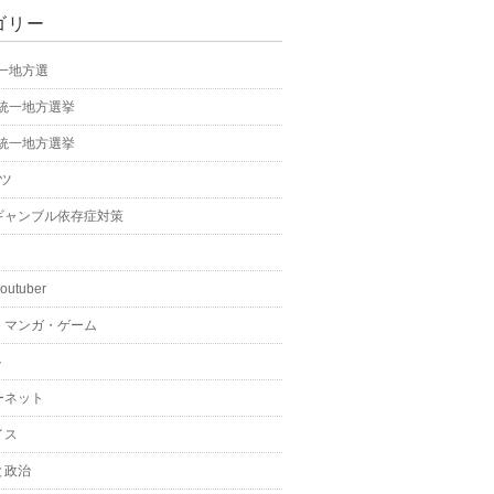
ゴリー
統一地方選
年統一地方選挙
年統一地方選挙
ーツ
ギャンブル依存症対策
youtuber
・マンガ・ゲーム
ト
ーネット
イス
と政治