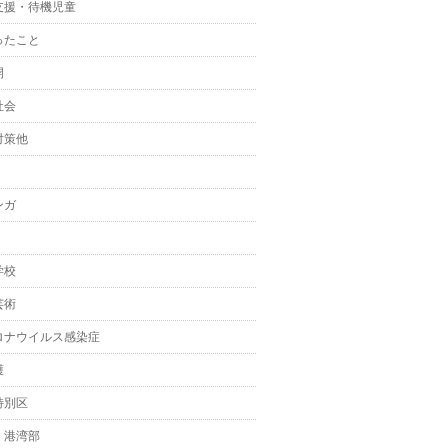
支援・待機児童
ったこと
開
社会
対策他
ンガ
学校
芸術
ロナウイルス感染症
護
特別区
・港湾部