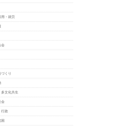
雇用・就労
護
告会
街づくり
動
・多文化共生
社会
・行政
貧困