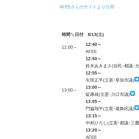
AFEEさんのサイトより引用
時間＼日付
8/13(土)
12:40～
12:00～
AFEE
12:50～
鈴木あきまさ(自民･都議･大
12:55～
矢部正平(立憲･草加市議)
13:00～
13:00～
碇康雄(立憲･川口市議)
13:05～
門脇翔平(立憲･葛飾区議)
13:15～
中村ひろし(立憲･都議･三鷹
13:20～
AFEE