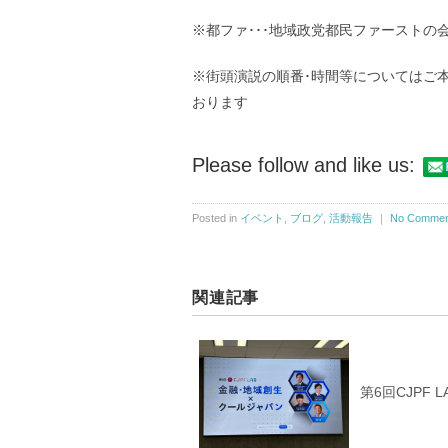
※都ファ･･･地域政党都民ファーストの
※街頭演説の順番･時間等についてはご
おります
Please follow and like us:
Posted in
イベント
,
ブログ
,
活動報告
｜
No Commen
関連記事
第6回CJPF