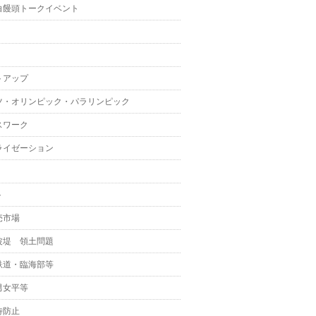
白饅頭トークイベント
トアップ
ツ・オリンピック・パラリンピック
スワーク
ライゼーション
ト
売市場
波堤 領土問題
鉄道・臨海部等
男女平等
待防止