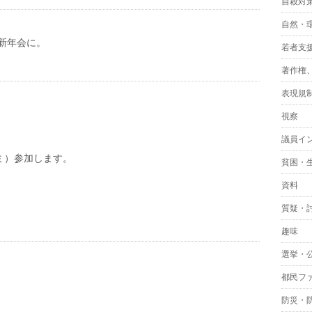
自殺対
自然・
新年会に。
若者支
著作権
表現規
視察
議員イ
コミ）参加します。
貧困・
資料
質疑・
趣味
選挙・
都民フ
防災・