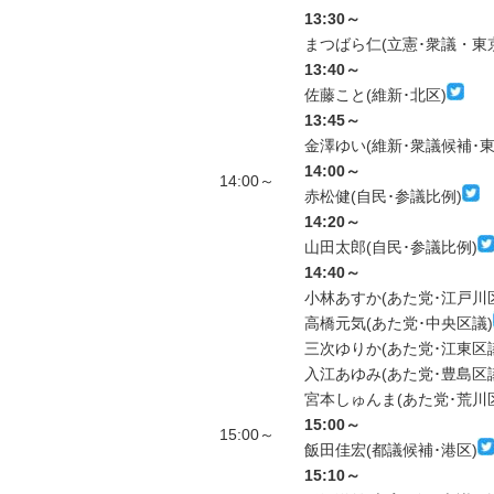
13:30～
まつばら仁(立憲･衆議・東京
13:40～
佐藤こと(維新･北区)
13:45～
金澤ゆい(維新･衆議候補･東
14:00～
14:00～
赤松健(自民･参議比例)
14:20～
山田太郎(自民･参議比例)
14:40～
小林あすか(あた党･江戸川
高橋元気(あた党･中央区議)
三次ゆりか(あた党･江東区
入江あゆみ(あた党･豊島区
宮本しゅんま(あた党･荒川
15:00～
15:00～
飯田佳宏(都議候補･港区)
15:10～