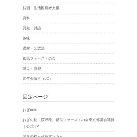
貧困・生活困窮者支援
資料
質疑・討論
趣味
選挙・公選法
都民ファーストの会
防災・防犯
青年会議所（JC）
固定ページ
おぎnote
おぎの稔（荻野稔）都民ファーストの会東京都議会議員
｜公式HP
おぎの稔～政策マンガ～