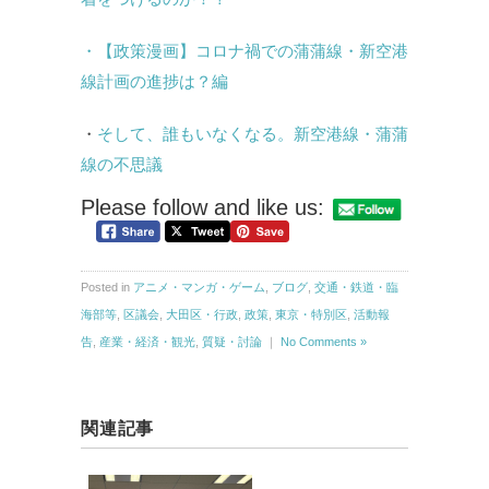
・【政策漫画】コロナ禍での蒲蒲線・新空港
線計画の進捗は？編
・
そして、誰もいなくなる。新空港線・蒲蒲
線の不思議
Please follow and like us:
Posted in
アニメ・マンガ・ゲーム
,
ブログ
,
交通・鉄道・臨
海部等
,
区議会
,
大田区・行政
,
政策
,
東京・特別区
,
活動報
告
,
産業・経済・観光
,
質疑・討論
｜
No Comments »
関連記事