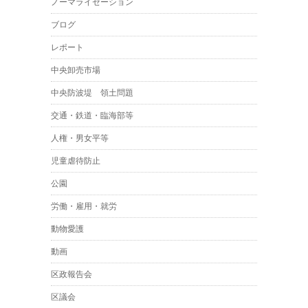
ノーマライゼーション
ブログ
レポート
中央卸売市場
中央防波堤 領土問題
交通・鉄道・臨海部等
人権・男女平等
児童虐待防止
公園
労働・雇用・就労
動物愛護
動画
区政報告会
区議会