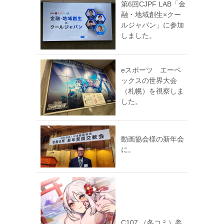
第6回CJPF LAB「金
融・地域創生×クー
ルジャパン」に参加
しました。
eスポーツ エーペ
ックスの世界大会
（札幌）を視察しま
した。
動画協会様の新年会
に。
C107 （冬コミ）参