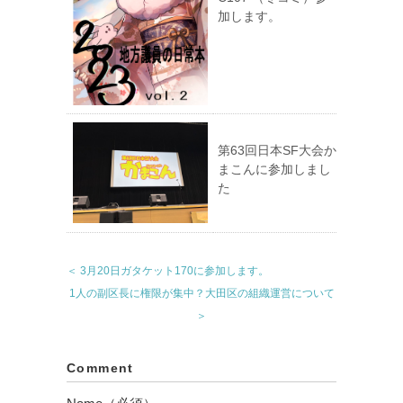
加します。
第63回日本SF大会か
まこんに参加しまし
た
＜ 3月20日ガタケット170に参加します。
1人の副区長に権限が集中？大田区の組織運営について
＞
Comment