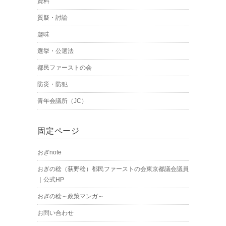
資料
質疑・討論
趣味
選挙・公選法
都民ファーストの会
防災・防犯
青年会議所（JC）
固定ページ
おぎnote
おぎの稔（荻野稔）都民ファーストの会東京都議会議員
｜公式HP
おぎの稔～政策マンガ～
お問い合わせ