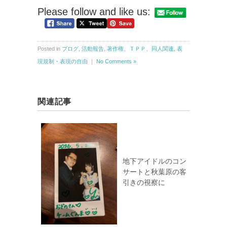
Please follow and like us:
Posted in
ブログ
,
活動報告
,
著作権、ＴＰＰ、同人関連
,
表
現規制・表現の自由
｜
No Comments »
関連記事
地下アイドルのコン
サートと秋葉原の客
引きの視察に