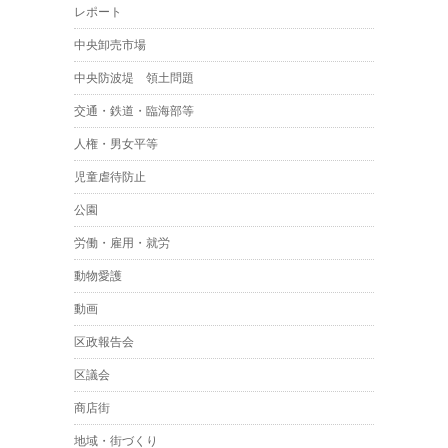
レポート
中央卸売市場
中央防波堤 領土問題
交通・鉄道・臨海部等
人権・男女平等
児童虐待防止
公園
労働・雇用・就労
動物愛護
動画
区政報告会
区議会
商店街
地域・街づくり