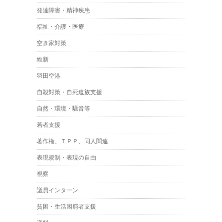
発達障害・精神疾患
福祉・介護・医療
空き家対策
維新
羽田空港
自殺対策・自死遺族支援
自然・環境・騒音等
若者支援
著作権、ＴＰＰ、同人関連
表現規制・表現の自由
視察
議員インターン
貧困・生活困窮者支援