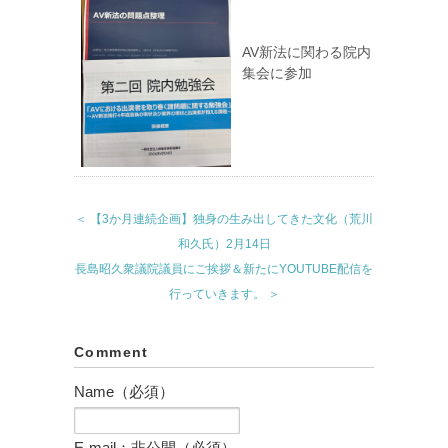
AV新法に関わる院内
集会に参加
＜ 【3か月連続企画】独身の生み出してきた文化（荒川
和久氏）2月14日
長島昭久衆議院議員にご挨拶＆新たにYOUTUBE配信を
行っていきます。 ＞
Comment
Name（必須）
E-mail：非公開（必須）