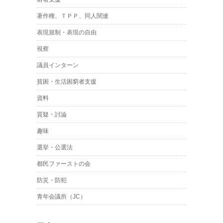
著作権、ＴＰＰ、同人関連
表現規制・表現の自由
視察
議員インターン
貧困・生活困窮者支援
資料
質疑・討論
趣味
選挙・公選法
都民ファーストの会
防災・防犯
青年会議所（JC）