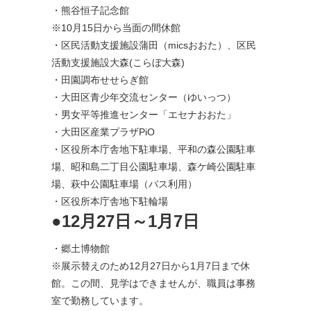
・熊谷恒子記念館
※10月15日から当面の間休館
・区民活動支援施設蒲田（micsおおた）、区民
活動支援施設大森(こらぼ大森)
・田園調布せせらぎ館
・大田区青少年交流センター（ゆいっつ）
・男女平等推進センター「エセナおおた」
・大田区産業プラザPiO
・区役所本庁舎地下駐車場、平和の森公園駐車
場、昭和島二丁目公園駐車場、森ケ崎公園駐車
場、萩中公園駐車場（バス利用）
・区役所本庁舎地下駐輪場
●12月27日～1月7日
・郷土博物館
※展示替えのため12月27日から1月7日まで休
館。この間、見学はできませんが、職員は事務
室で勤務しています。