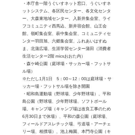
・本庁舎一階うぐいすネット窓口、うぐいすネ
ットシステム、各区民センター、各文化センタ
ー、大森東地域センター、入新井集会室、ライ
フコミュニティ西馬込、新井宿会館、山王会
館、嶺町集会室、萩中集会室、コミュニティセ
ンター羽田旭、六郷集会室、ふれあいはすぬ
ま、北蒲広場、生涯学習センター蒲田（消費者
生活センター2階 micsおおた内）
・森ケ崎公園（庭球場・サッカー場・フットサ
ル場）
※ただし1月1日 5：00～12：00は庭球場・サ
ッカー場・フットサル場を除き開園
・昭和島運動場（野球場、少年野球場）、平和
島公園（野球場、少年野球場、ソフトボール
場、キャンプ場（キャンプ場は改良工事のため
6月30日まで休場）、平和の森公園（庭球場、
フィールドアスレチック場、弓道場・アーチェ
リー場、相撲場）、池上梅園、本門寺公園（キ