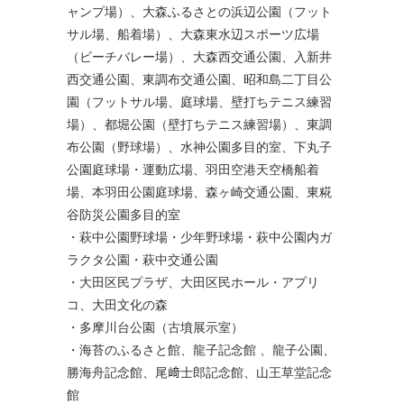
ャンプ場）、大森ふるさとの浜辺公園（フット
サル場、船着場）、大森東水辺スポーツ広場
（ビーチバレー場）、大森西交通公園、入新井
西交通公園、東調布交通公園、昭和島二丁目公
園（フットサル場、庭球場、壁打ちテニス練習
場）、都堀公園（壁打ちテニス練習場）、東調
布公園（野球場）、水神公園多目的室、下丸子
公園庭球場・運動広場、羽田空港天空橋船着
場、本羽田公園庭球場、森ヶ崎交通公園、東糀
谷防災公園多目的室
・萩中公園野球場・少年野球場・萩中公園内ガ
ラクタ公園・萩中交通公園
・大田区民プラザ、大田区民ホール・アプリ
コ、大田文化の森
・多摩川台公園（古墳展示室）
・海苔のふるさと館、龍子記念館 、龍子公園、
勝海舟記念館、尾﨑士郎記念館、山王草堂記念
館