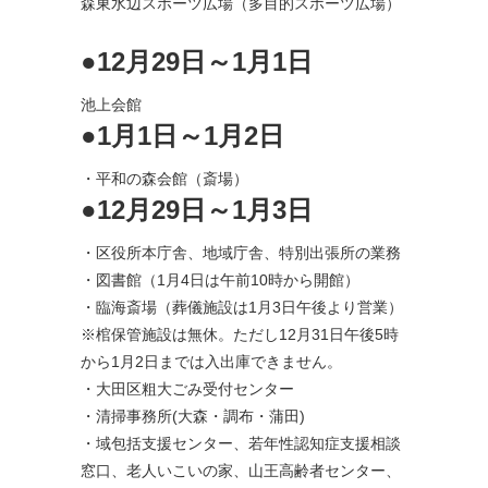
森東水辺スポーツ広場（多目的スポーツ広場）
●12月29日～1月1日
池上会館
●1月1日～1月2日
・平和の森会館（斎場）
●12月29日～1月3日
・区役所本庁舎、地域庁舎、特別出張所の業務
・図書館（1月4日は午前10時から開館）
・臨海斎場（葬儀施設は1月3日午後より営業）
※棺保管施設は無休。ただし12月31日午後5時
から1月2日までは入出庫できません。
・大田区粗大ごみ受付センター
・清掃事務所(大森・調布・蒲田)
・域包括支援センター、若年性認知症支援相談
窓口、老人いこいの家、山王高齢者センター、