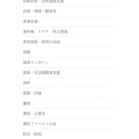
自殺対策・自死遺族支援
自然・環境・騒音等
若者支援
著作権、ＴＰＰ、同人関連
表現規制・表現の自由
視察
議員インターン
貧困・生活困窮者支援
資料
質疑・討論
趣味
選挙・公選法
都民ファーストの会
防災・防犯