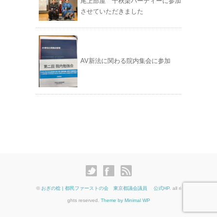
尾上部屋 千秋楽パーティーに参加
させていただきました
AV新法に関わる院内集会に参加
©
おぎの稔 | 都民ファーストの会 東京都議会議員 公式HP
. all ri
ghts reserved.
Theme by Minimal WP