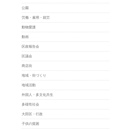
公園
労働・雇用・就労
動物愛護
動画
区政報告会
区議会
商店街
地域・街づくり
地域活動
外国人・多文化共生
多様性社会
大田区・行政
子供の貧困