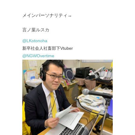
メインパーソナリティ→
言ノ葉ルスカ
@LKotonoha
新卒社会人
社畜部下Vtuber
@NGWOvertime