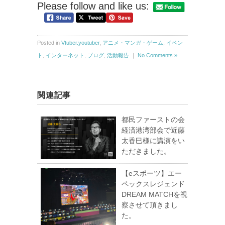
Please follow and like us:
Posted in
Vtuber.youtuber
,
アニメ・マンガ・ゲーム
,
イベン
ト
,
インターネット
,
ブログ
,
活動報告
｜
No Comments »
関連記事
都民ファーストの会
経済港湾部会で近藤
太香巳様に講演をい
ただきました。
【eスポーツ】エー
ペックスレジェンド
DREAM MATCHを視
察させて頂きまし
た。