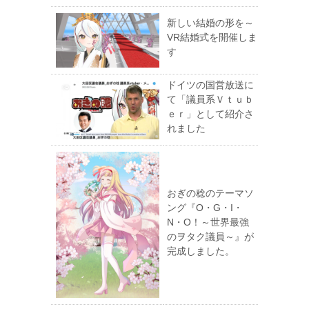
新しい結婚の形を～
VR結婚式を開催しま
す
ドイツの国営放送に
て「議員系Ｖｔｕｂ
ｅｒ」として紹介さ
れました
おぎの稔のテーマソ
ング『O・G・I・
N・O！～世界最強
のヲタク議員～』が
完成しました。