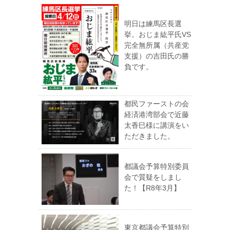
明日は練馬区長選
挙。おじま紘平氏VS
完全無所属（共産党
支援）の吉田氏の勝
負です。
都民ファーストの会
経済港湾部会で近藤
太香巳様に講演をい
ただきました。
都議会予算特別委員
会で質疑をしまし
た！【R8年3月】
東京都議会予算特別