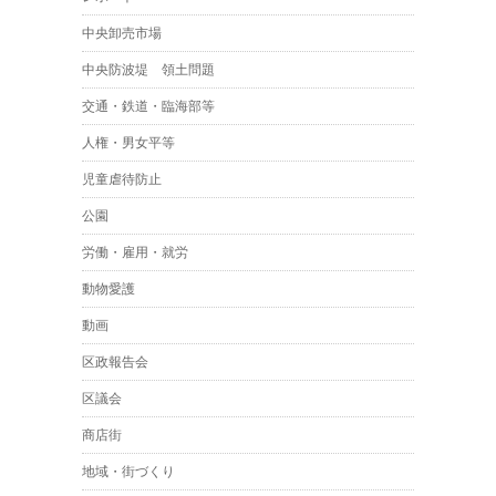
中央卸売市場
中央防波堤 領土問題
交通・鉄道・臨海部等
人権・男女平等
児童虐待防止
公園
労働・雇用・就労
動物愛護
動画
区政報告会
区議会
商店街
地域・街づくり