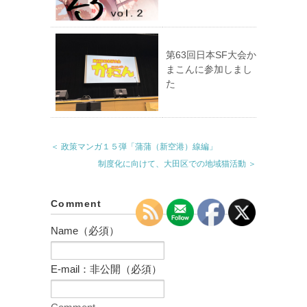
第63回日本SF大会か
まこんに参加しまし
た
＜ 政策マンガ１５弾「蒲蒲（新空港）線編」
制度化に向けて、大田区での地域猫活動 ＞
Comment
Name（必須）
E-mail：非公開（必須）