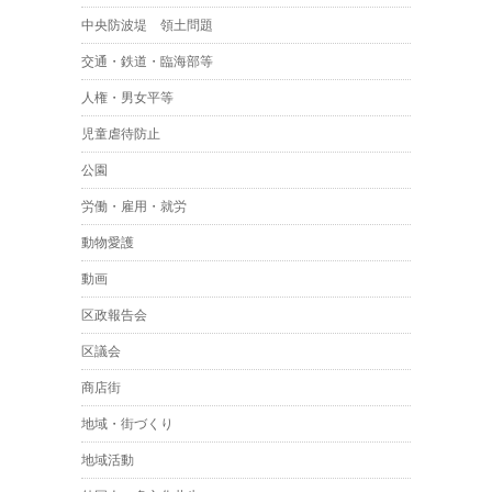
中央防波堤 領土問題
交通・鉄道・臨海部等
人権・男女平等
児童虐待防止
公園
労働・雇用・就労
動物愛護
動画
区政報告会
区議会
商店街
地域・街づくり
地域活動