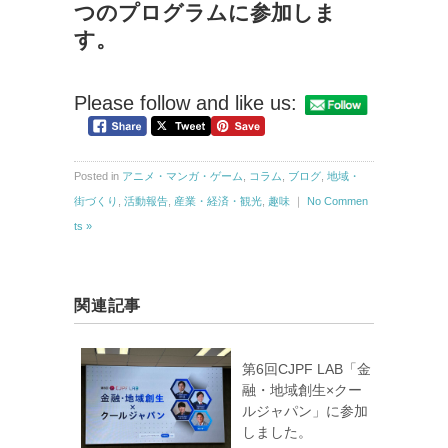
つのプログラムに参加しま
す。
Please follow and like us:
Posted in
アニメ・マンガ・ゲーム
,
コラム
,
ブログ
,
地域・
街づくり
,
活動報告
,
産業・経済・観光
,
趣味
｜
No Commen
ts »
関連記事
第6回CJPF LAB「金
融・地域創生×クー
ルジャパン」に参加
しました。