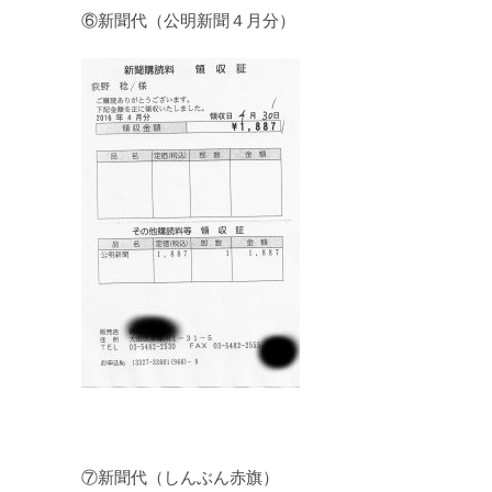
⑥新聞代（公明新聞４月分）
⑦新聞代（しんぶん赤旗）