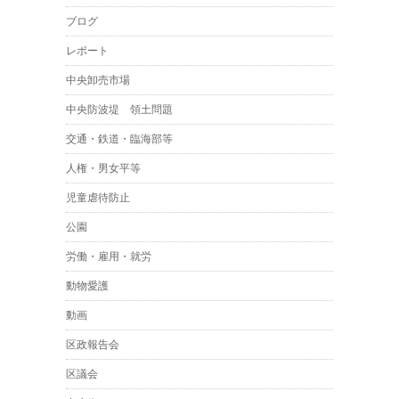
ブログ
レポート
中央卸売市場
中央防波堤 領土問題
交通・鉄道・臨海部等
人権・男女平等
児童虐待防止
公園
労働・雇用・就労
動物愛護
動画
区政報告会
区議会