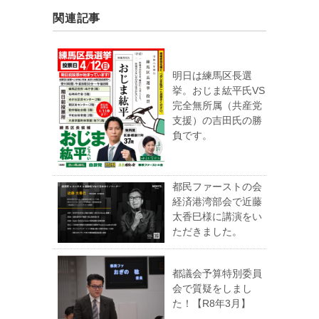
関連記事
明日は練馬区長選
挙。おじま紘平氏VS
完全無所属（共産党
支援）の吉田氏の勝
負です。
都民ファーストの会
経済港湾部会で近藤
太香巳様に講演をい
ただきました。
都議会予算特別委員
会で質疑をしまし
た！【R8年3月】