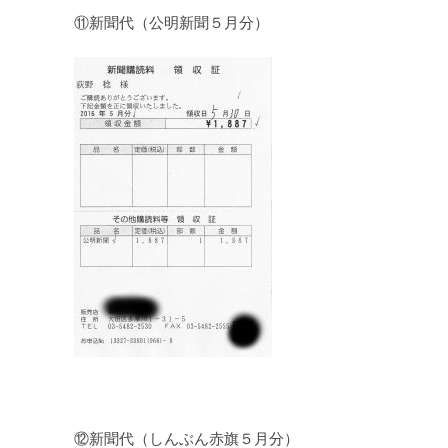
⑪新聞代（公明新聞５月分）
⑫新聞代（しんぶん赤旗５月分）