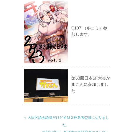
C107 （冬コミ）参
加します。
第63回日本SF大会か
まこんに参加しまし
た
＜ 大田区議会議員だけどＭＭＤ杯選考委員になりまし
た。