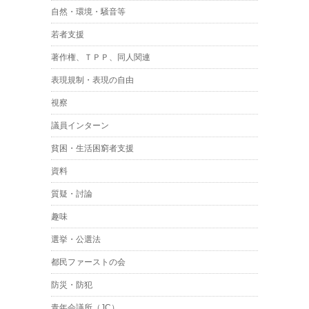
自然・環境・騒音等
若者支援
著作権、ＴＰＰ、同人関連
表現規制・表現の自由
視察
議員インターン
貧困・生活困窮者支援
資料
質疑・討論
趣味
選挙・公選法
都民ファーストの会
防災・防犯
青年会議所（JC）