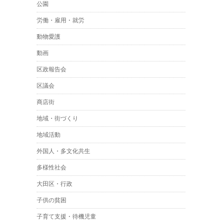
公園
労働・雇用・就労
動物愛護
動画
区政報告会
区議会
商店街
地域・街づくり
地域活動
外国人・多文化共生
多様性社会
大田区・行政
子供の貧困
子育て支援・待機児童