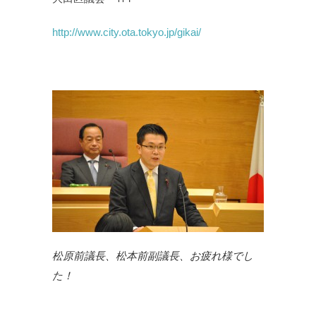
http://www.city.ota.tokyo.jp/gikai/
松原前議長、松本前副議長、お疲れ様でし
た！