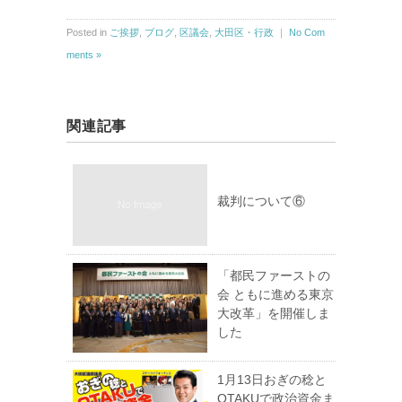
Posted in
ご挨拶
,
ブログ
,
区議会
,
大田区・行政
｜
No Com
ments »
関連記事
裁判について⑥
「都民ファーストの
会 ともに進める東京
大改革」を開催しま
した
1月13日おぎの稔と
OTAKUで政治資金ま