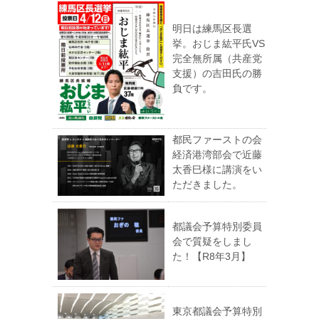
明日は練馬区長選
挙。おじま紘平氏VS
完全無所属（共産党
支援）の吉田氏の勝
負です。
都民ファーストの会
経済港湾部会で近藤
太香巳様に講演をい
ただきました。
都議会予算特別委員
会で質疑をしまし
た！【R8年3月】
東京都議会予算特別