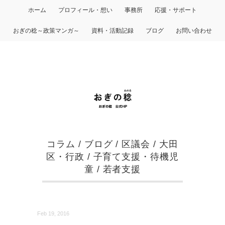
ホーム
プロフィール・想い
事務所
応援・サポート
おぎの稔～政策マンガ～
資料・活動記録
ブログ
お問い合わせ
コラム
/
ブログ
/
区議会
/
大田
区・行政
/
子育て支援・待機児
童
/
若者支援
Feb 19, 2016