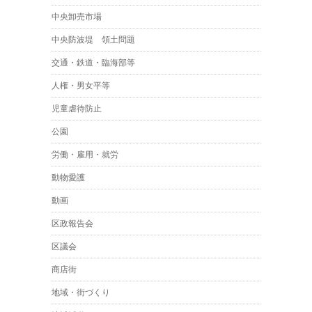
中央卸売市場
中央防波堤 領土問題
交通・鉄道・臨海部等
人権・男女平等
児童虐待防止
公園
労働・雇用・就労
動物愛護
動画
区政報告会
区議会
商店街
地域・街づくり