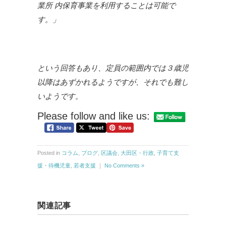
業所 内保育事業を利用することは可能で
す。」
という回答もあり、定員の範囲内では３歳児
以降はあずかれるようですが、それでも難し
いようです。
Please follow and like us:
Posted in
コラム
,
ブログ
,
区議会
,
大田区・行政
,
子育て支
援・待機児童
,
若者支援
｜
No Comments »
関連記事