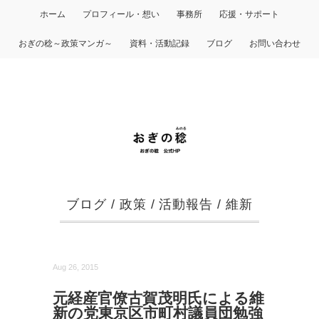
ホーム
プロフィール・想い
事務所
応援・サポート
おぎの稔～政策マンガ～
資料・活動記録
ブログ
お問い合わせ
ブログ
/
政策
/
活動報告
/
維新
Aug 26, 2015
元経産官僚古賀茂明氏による維
新の党東京区市町村議員団勉強