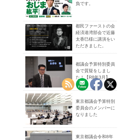
負です。
都民ファーストの会
経済港湾部会で近藤
太香巳様に講演をい
ただきました。
都議会予算特別委員
会で質疑をしまし
た！【R8年3月】
東京都議会予算特別
委員会のメンバーに
なりました
東京都議会令和8年