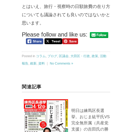
とはいえ、旅行・視察時の日額旅費の在り方
についても議論されても良いのではないかと
思います。
Please follow and like us:
Posted in
コラム
,
ブログ
,
区議会
,
大田区・行政
,
政策
,
活動
報告
,
維新
,
資料
｜
No Comments »
関連記事
明日は練馬区長選
挙。おじま紘平氏VS
完全無所属（共産党
支援）の吉田氏の勝