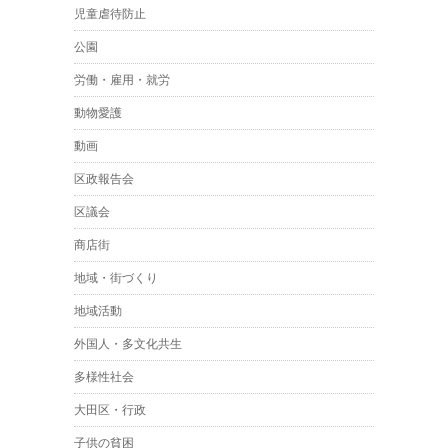
児童虐待防止
公園
労働・雇用・就労
動物愛護
動画
区政報告会
区議会
商店街
地域・街づくり
地域活動
外国人・多文化共生
多様性社会
大田区・行政
子供の貧困