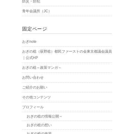
防災・防犯
青年会議所（JC）
固定ページ
おぎnote
おぎの稔（荻野稔）都民ファーストの会東京都議会議員
｜公式HP
おぎの稔～政策マンガ～
お問い合わせ
ご紹介のお願い
その他コンテンツ
プロフィール
おぎの稔の情報公開～
おぎの稔の想い
おぎの稔の政策