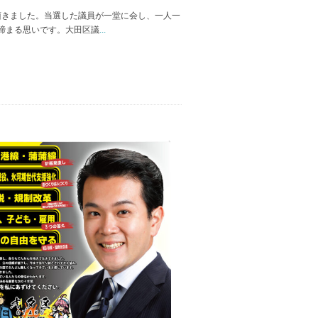
きました。当選した議員が一堂に会し、一人一
締まる思いです。大田区議
...