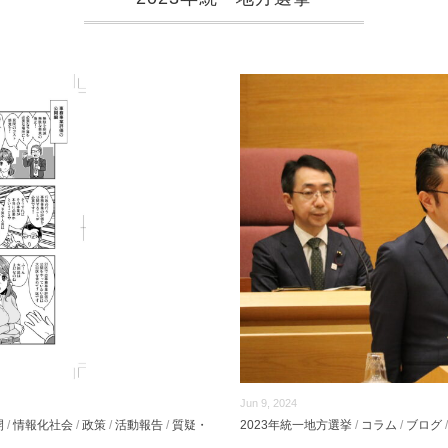
Jun 9, 2024
開
/
情報化社会
/
政策
/
活動報告
/
質疑・
2023年統一地方選挙
/
コラム
/
ブログ