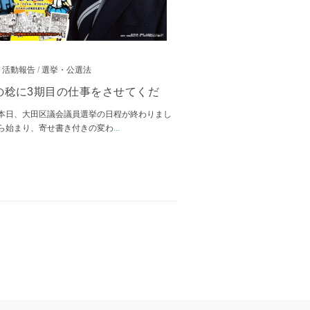
/
活動報告
/
選挙・公選法
の稔に3期目の仕事をさせてくだ
本日、大田区議会議員選挙の日程が終わりまし
ら始まり、寄せ書き付きの変わ
...