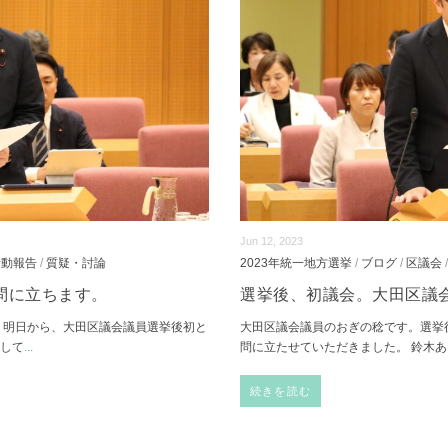
Jun 12, 2023
活動報告
/
質疑・討論
2023年統一地方選挙
/
ブログ
/
区議会
問に立ちます。
選挙後、初議会。大田区議
。明日から、大田区議会議員選挙後初と
大田区議会議員のおぎの稔です。選挙
表して
...
問に立たせていただきました。 鈴木
続きを読む