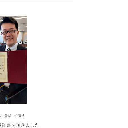
告
/
選挙・公選法
選証書を頂きました