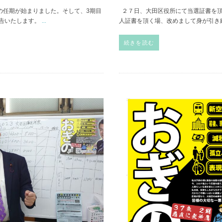
の任期が始まりました。そして、3期目
２７日、大田区役所にて当選証書を頂
告いたします。
...
人証書を頂く場、改めまして身が引き
続きを読む