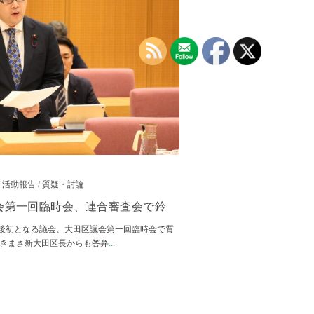
/
活動報告
/
質疑・討論
会第一回臨時会、連合審査会で鈴
後初となる議会、大田区議会第一回臨時会で質
あきまさ新大田区長からも答弁
...