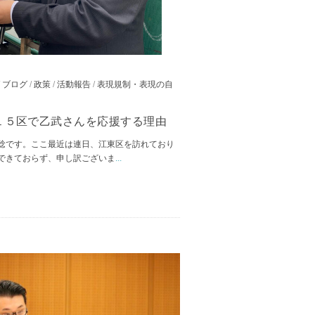
/
ブログ
/
政策
/
活動報告
/
表現規制・表現の自
１５区で乙武さんを応援する理由
稔です。ここ最近は連日、江東区を訪れており
できておらず、申し訳ございま
...