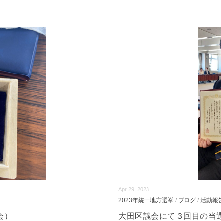
Apr 29, 2023
2023年統一地方選挙
/
ブログ
/
活動報
会）
大田区議会にて３回目の当