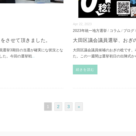
Apr 22, 2023
2023年統一地方選挙
/
コラム
/
ブログ
選をさせて頂きました。
大田区議会議員選挙、おぎ
員選挙3期目の当選が確実にな状況とな
大田区議会議員候補のおぎの稔です。
した。今回の選挙戦
...
た。この一週間は選挙初日の出陣式か
続きを読む
1
2
3
»