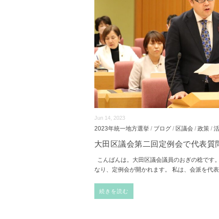
Jun 14, 2023
2023年統一地方選挙
/
ブログ
/
区議会
/
政策
/
大田区議会第二回定例会で代表質
こんばんは。大田区議会議員のおぎの稔です
なり、定例会が開かれます。 私は、会派を代
続きを読む