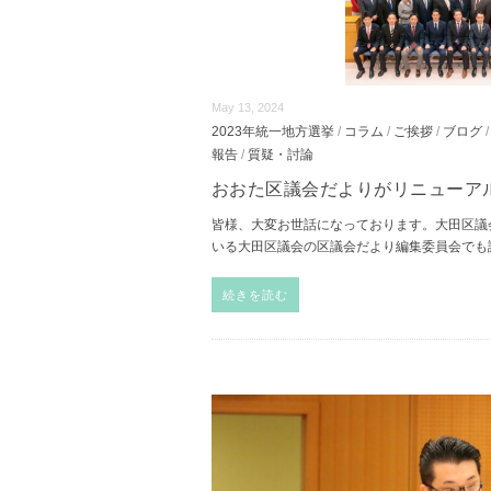
May 13, 2024
2023年統一地方選挙
/
コラム
/
ご挨拶
/
ブログ
報告
/
質疑・討論
おおた区議会だよりがリニューア
皆様、大変お世話になっております。大田区議
いる大田区議会の区議会だより編集委員会でも
続きを読む