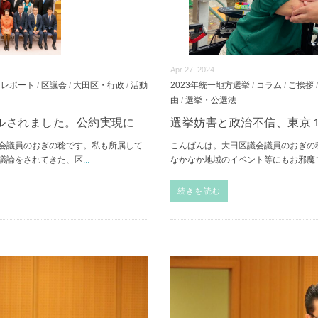
Apr 27, 2024
/
レポート
/
区議会
/
大田区・行政
/
活動
2023年統一地方選挙
/
コラム
/
ご挨拶
由
/
選挙・公選法
ルされました。公約実現に
選挙妨害と政治不信、東京
会議員のおぎの稔です。私も所属して
こんばんは。大田区議会議員のおぎの
議論をされてきた、区
...
なかなか地域のイベント等にもお邪魔
続きを読む