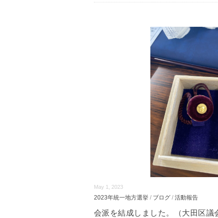
May 1, 2023
2023年統一地方選挙
/
ブログ
/
活動報告
会派を結成しました。（大田区議