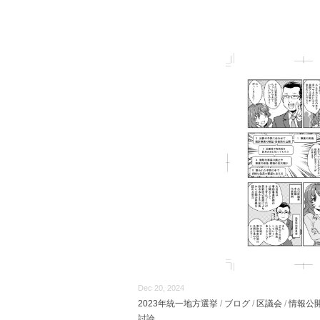
Dec 20, 2024
2023年統一地方選挙
/
ブログ
/
区議会
/
情報公
討論