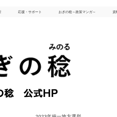
所
応援・サポート
おぎの稔～政策マンガ～
資
2023年統一地方選挙