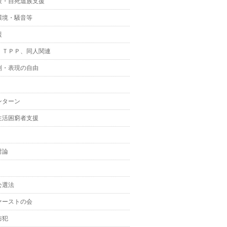
策・自死遺族支援
環境・騒音等
援
、ＴＰＰ、同人関連
制・表現の自由
ンターン
生活困窮者支援
討論
公選法
ァーストの会
防犯