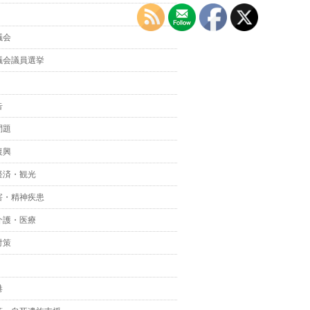
議会
議会議員選挙
告
問題
復興
経済・観光
害・精神疾患
介護・医療
対策
港