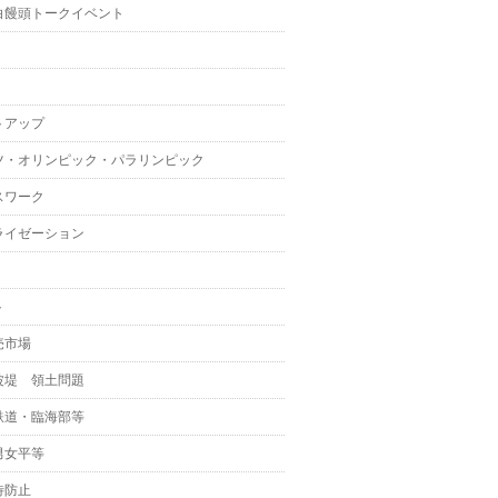
白饅頭トークイベント
トアップ
ツ・オリンピック・パラリンピック
スワーク
ライゼーション
ト
売市場
波堤 領土問題
鉄道・臨海部等
男女平等
待防止