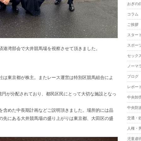
おぎの
コラム
ご挨拶
スター
スポー
済港湾部会で大井競馬場を視察させて頂きました。
セック
ノーマ
ブログ
社は東京都が株主。またレース運営は特別区競馬組合によ
レポー
り6億円が分配されており、都民区民にとって大切な施設となっ
中央卸
中央防
を含めた中長期計画などご説明頂きました。場所的には品
交通・
の先にある大井競馬場の盛り上がりは東京都、大田区の盛
人権・
児童虐