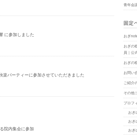
青年会
固定
響 に参加しました
おぎnot
おぎの
員｜公式
おぎの
お問い
秋楽パーティーに参加させていただきました
ご紹介
その他
プロフ
おぎ
おぎ
わる院内集会に参加
おぎ