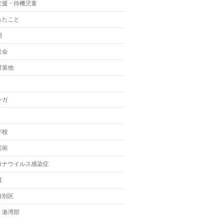
支援・待機児童
ったこと
開
社会
対策他
ンガ
学校
芸術
ロナウイルス感染症
護
特別区
・港湾部