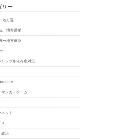
ゴリー
統一地方選
年統一地方選挙
年統一地方選挙
ーツ
ギャンブル依存症対策
youtuber
・マンガ・ゲーム
ト
ーネット
イス
と政治