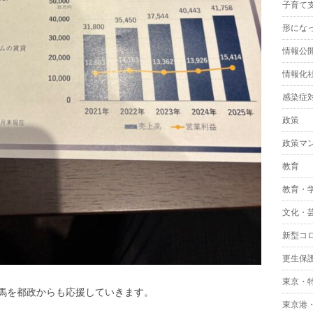
子育て
形にな
情報公
情報化
感染症
政策
政策マ
教育
教育・
文化・
新型コ
更生保
東京・
馬を都政からも応援していきます。
東京港