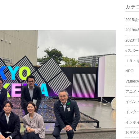
カテ
た
2015
2019
2023
eスポ
ＩＲ・
NPO
Vtuber.
アニメ
イベン
インタ
インボ
おぎの