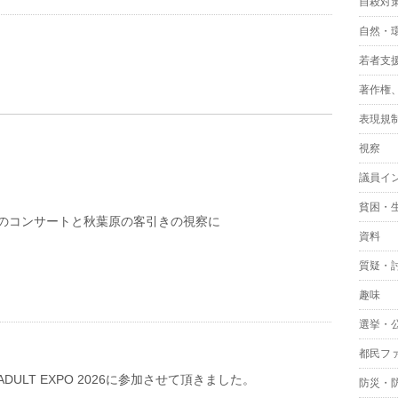
自殺対
自然・
若者支
著作権
表現規
視察
議員イ
貧困・
のコンサートと秋葉原の客引きの視察に
資料
質疑・
趣味
選挙・
都民フ
N ADULT EXPO 2026に参加させて頂きました。
防災・