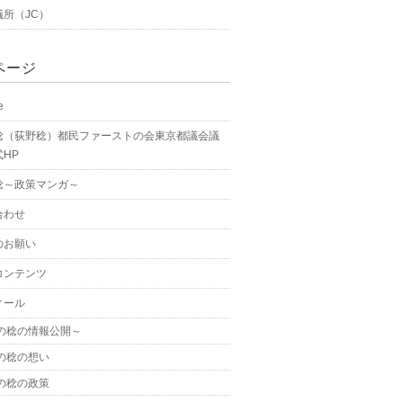
議所（JC）
ページ
e
稔（荻野稔）都民ファーストの会東京都議会議
HP
稔～政策マンガ～
合わせ
のお願い
コンテンツ
ィール
の稔の情報公開～
の稔の想い
の稔の政策