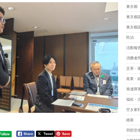
東京都
東京都
東京都
民泊
活動報
消費者
災害・
産業・
発達障
福祉・
空き家
維新
羽田空