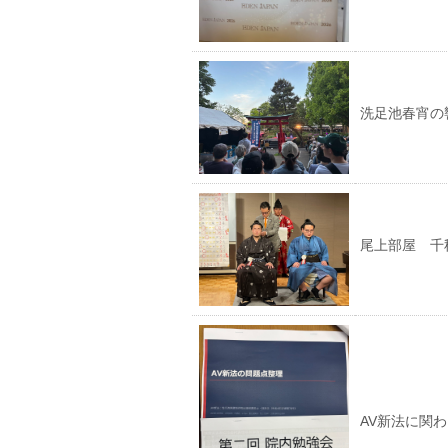
洗足池春宵の
尾上部屋 千
AV新法に関