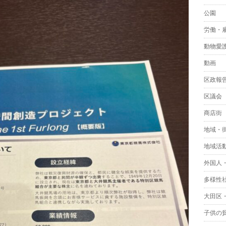
公園
労働・
動物愛
動画
区政報
区議会
商店街
地域・
地域活
外国人
多様性
大田区
子供の