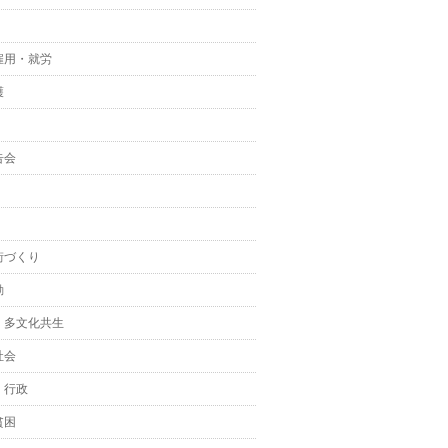
雇用・就労
護
告会
街づくり
動
・多文化共生
社会
・行政
貧困