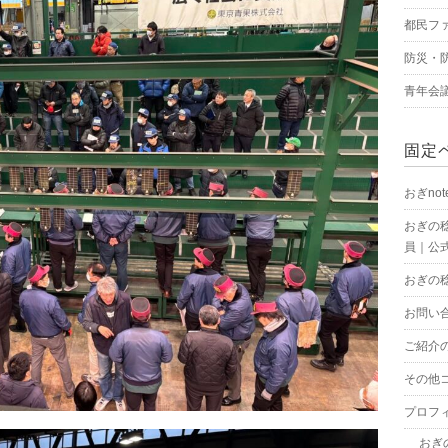
都民フ
防災・
青年会
固定
おぎnot
おぎの
員｜公式
おぎの
お問い
ご紹介
その他
プロフ
おぎ