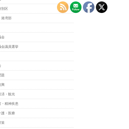
特別区
・港湾部
議会
議会議員選挙
告
問題
復興
経済・観光
害・精神疾患
介護・医療
対策