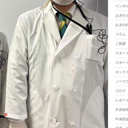
インボ
おぎの
おぎの
コラム
ご挨拶
スター
スポー
セック
ノーマ
ブログ
レポー
中央卸
中央防