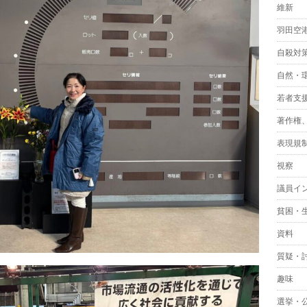
維新
羽田空
自殺対
自然・
若者支
著作権
表現規
視察
議員イ
貧困・
資料
質疑・
趣味
選挙・