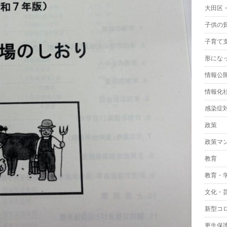
大田区
子供の
子育て
形にな
情報公
情報化
感染症
政策
政策マ
教育
教育・
文化・
新型コ
更生保