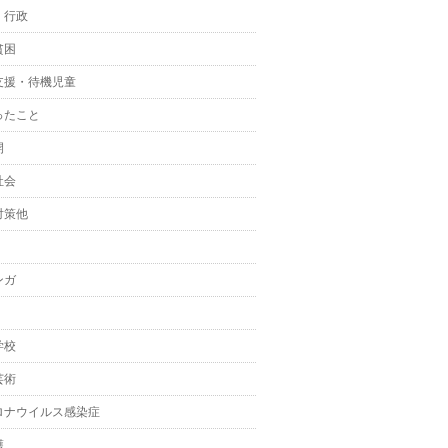
・行政
貧困
支援・待機児童
ったこと
開
社会
対策他
ンガ
学校
芸術
ロナウイルス感染症
護