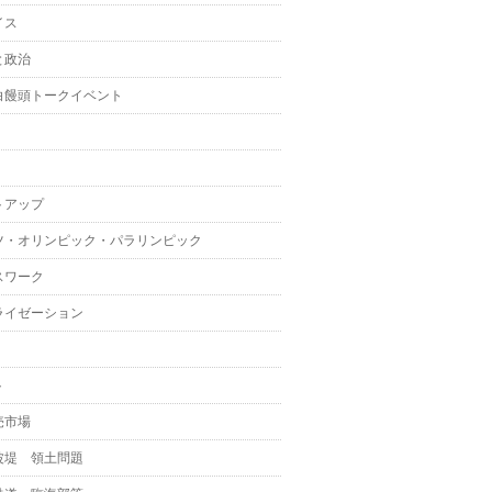
イス
と政治
白饅頭トークイベント
トアップ
ツ・オリンピック・パラリンピック
スワーク
ライゼーション
ト
売市場
波堤 領土問題