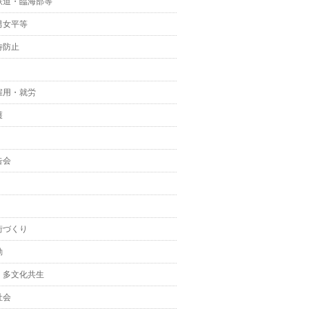
鉄道・臨海部等
男女平等
待防止
雇用・就労
護
告会
街づくり
動
・多文化共生
社会