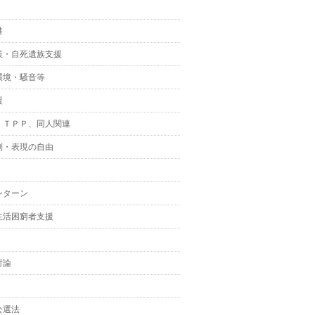
港
策・自死遺族支援
環境・騒音等
援
、ＴＰＰ、同人関連
制・表現の自由
ンターン
生活困窮者支援
討論
公選法