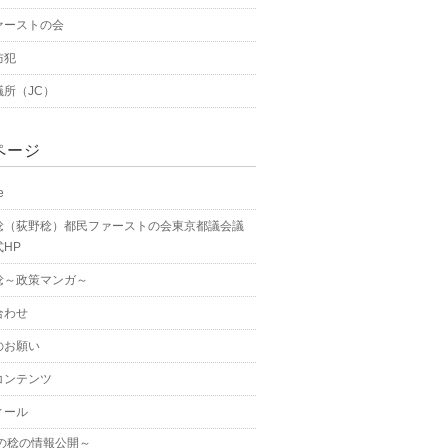
ァーストの会
防犯
議所（JC）
ページ
e
稔（荻野稔）都民ファーストの会東京都議会議
HP
稔～政策マンガ～
合わせ
のお願い
コンテンツ
ィール
の稔の情報公開～