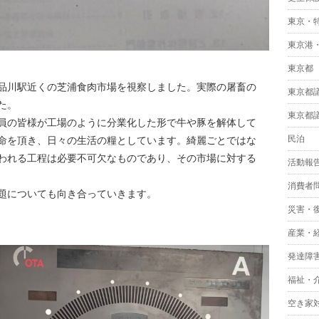
東京・
東京港
東京都
品川駅近くの芝浦食肉市場を視察しました。実際の屠畜の
東京都
た。
東京都
員の皆様が工場のように分業化した形で牛や豚を解体して
民泊
命を頂き、日々の生活の糧としています。綺麗ごとではな
われる工程は必要不可欠なものであり、その市場に対する
活動報
消費者
題についても向き合っていきます。
災害・
産業・
発達障
福祉・
空き家