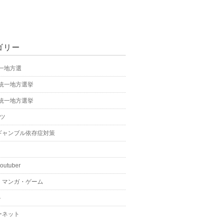
ゴリー
統一地方選
年統一地方選挙
年統一地方選挙
ーツ
ギャンブル依存症対策
youtuber
・マンガ・ゲーム
ト
ーネット