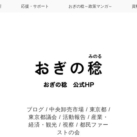
所
応援・サポート
おぎの稔～政策マンガ～
資
ブログ
/
中央卸売市場
/
東京都
/
東京都議会
/
活動報告
/
産業・
経済・観光
/
視察
/
都民ファー
ストの会