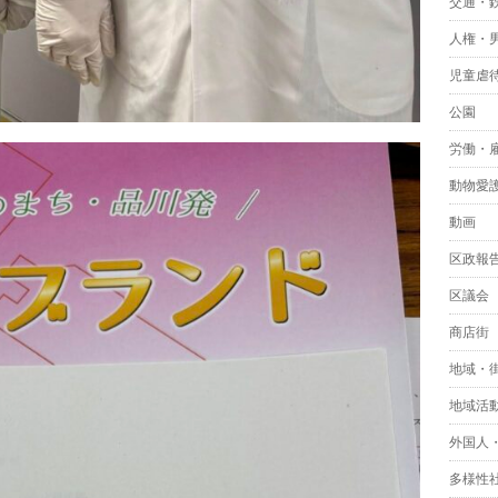
交通・
人権・
児童虐
公園
労働・
動物愛
動画
区政報
区議会
商店街
地域・
地域活
外国人
多様性