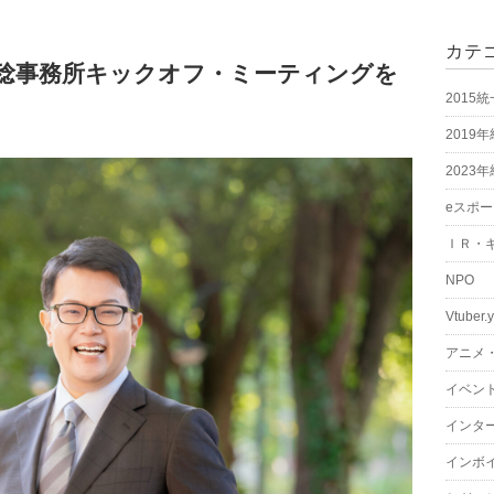
カテ
の稔事務所キックオフ・ミーティングを
2015
2019
2023
eスポ
ＩＲ・
NPO
Vtuber.
アニメ
イベン
インタ
インボ