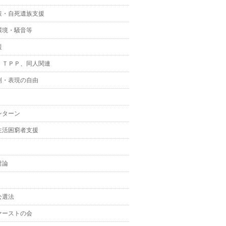
策・自死遺族支援
環境・騒音等
援
、ＴＰＰ、同人関連
制・表現の自由
ンターン
生活困窮者支援
討論
公選法
ァーストの会