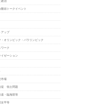
と政治
白饅頭トークイベント
トアップ
ツ・オリンピック・パラリンピック
スワーク
ライゼーション
ト
売市場
波堤 領土問題
鉄道・臨海部等
男女平等