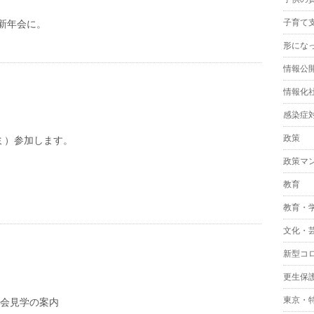
子育て
新年会に。
形にな
情報公
情報化
感染症
政策
コミ）参加します。
政策マ
教育
教育・
文化・
新型コ
更生保
東京・
議会見学の案内