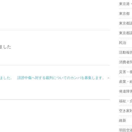
東京港
東京都
東京都
東京都
民泊
ました
活動報
消費者
災害・
りました。
誹謗中傷へ対する裁判についてのカンパを募集します。 ＞
産業・
発達障
福祉・
空き家
維新
羽田空