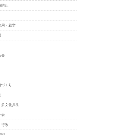
待防止
雇用・就労
護
告会
街づくり
動
・多文化共生
社会
・行政
貧困