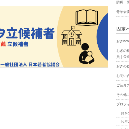
防災・
青年会
固定
おぎnot
おぎの
員｜公式
おぎの
お問い
ご紹介
その他
プロフ
おぎ
おぎ