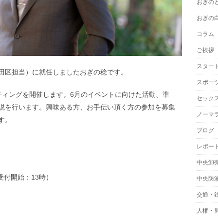
おぎの
おぎの
コラム
ご挨拶
スター
田区担当）に就任しましたおぎの稔です。
スポー
ティングを開催します。6月のイベントに向けた活動、準
セック
説を行います。興味ある方、お手伝い頂く方の参加を募集
ノーマ
す。
ブログ
レポー
中央卸
受付開始：13時）
中央防
交通・
人権・