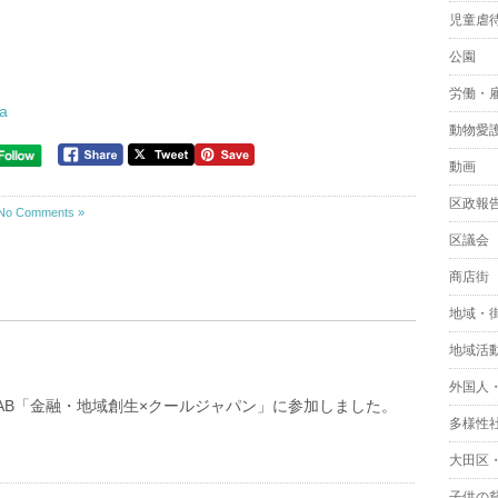
児童虐
公園
労働・
za
動物愛
動画
区政報
No Comments »
区議会
商店街
地域・
地域活
外国人
 LAB「金融・地域創生×クールジャパン」に参加しました。
多様性
大田区
子供の