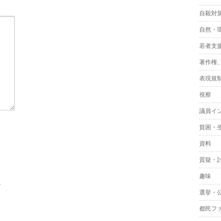
自殺対
自然・
若者支
著作権
表現規
視察
議員イ
貧困・
資料
質疑・
趣味
。
選挙・
都民フ