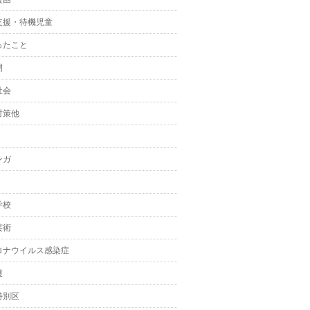
支援・待機児童
ったこと
開
社会
対策他
ンガ
学校
芸術
ロナウイルス感染症
護
特別区