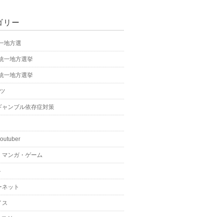
ゴリー
統一地方選
年統一地方選挙
年統一地方選挙
ーツ
ギャンブル依存症対策
youtuber
・マンガ・ゲーム
ト
ーネット
イス