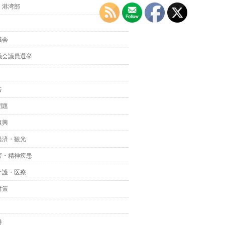
・港湾部
議会
議会議員選挙
告
問題
復興
経済・観光
害・精神疾患
介護・医療
対策
港