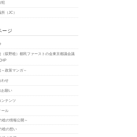
防犯
議所（JC）
ページ
e
稔（荻野稔）都民ファーストの会東京都議会議
HP
稔～政策マンガ～
合わせ
のお願い
コンテンツ
ィール
の稔の情報公開～
の稔の想い