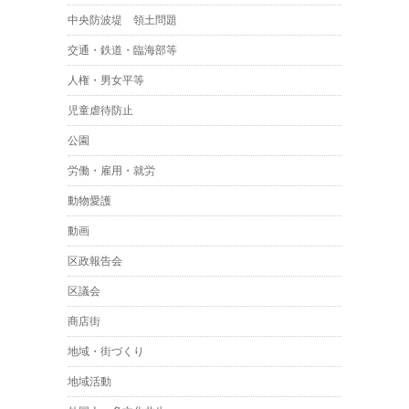
中央防波堤 領土問題
交通・鉄道・臨海部等
人権・男女平等
児童虐待防止
公園
労働・雇用・就労
動物愛護
動画
区政報告会
区議会
商店街
地域・街づくり
地域活動