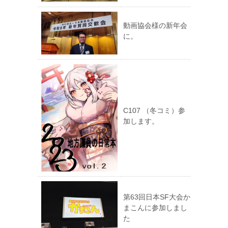
動画協会様の新年会
に。
C107 （冬コミ）参
加します。
第63回日本SF大会か
まこんに参加しまし
た