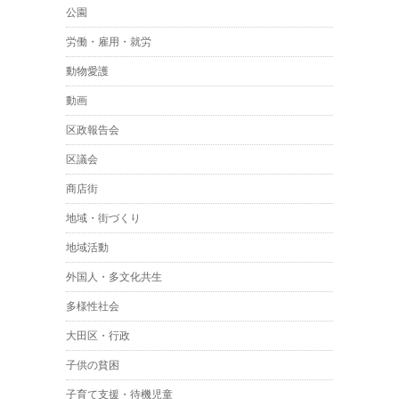
公園
労働・雇用・就労
動物愛護
動画
区政報告会
区議会
商店街
地域・街づくり
地域活動
外国人・多文化共生
多様性社会
大田区・行政
子供の貧困
子育て支援・待機児童