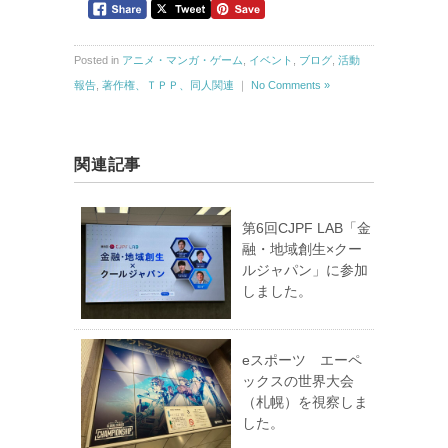
Posted in
アニメ・マンガ・ゲーム
,
イベント
,
ブログ
,
活動
報告
,
著作権、ＴＰＰ、同人関連
｜
No Comments »
関連記事
第6回CJPF LAB「金
融・地域創生×クー
ルジャパン」に参加
しました。
eスポーツ エーペ
ックスの世界大会
（札幌）を視察しま
した。