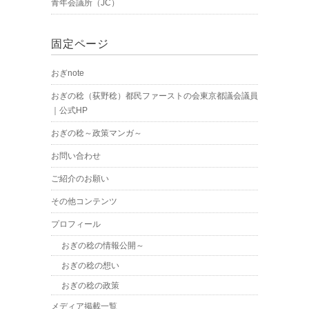
青年会議所（JC）
固定ページ
おぎnote
おぎの稔（荻野稔）都民ファーストの会東京都議会議員
｜公式HP
おぎの稔～政策マンガ～
お問い合わせ
ご紹介のお願い
その他コンテンツ
プロフィール
おぎの稔の情報公開～
おぎの稔の想い
おぎの稔の政策
メディア掲載一覧