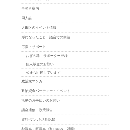
事務所案内
同人誌
大田区のイベント情報
形になったこと 議会での実績
応援・サポート
おぎの稔 サポーター登録
個人献金のお願い
私達も応援しています
政治家マンガ
政治資金パーティー・イベント
活動のお手伝いのお願い
議会通信・政策報告
資料-マンガ-活動記録
都議会・区議会（取り組み・質問）