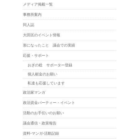
メディア掲載一覧
事務所案内
同人誌
大田区のイベント情報
形になったこと 議会での実績
応援・サポート
おぎの稔 サポーター登録
個人献金のお願い
私達も応援しています
政治家マンガ
政治資金パーティー・イベント
活動のお手伝いのお願い
議会通信・政策報告
資料-マンガ-活動記録